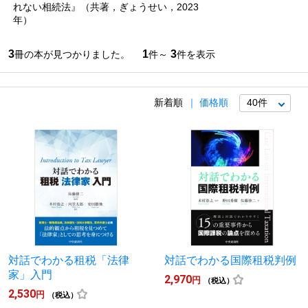
れない相続法』（共著，ぎょうせい，2023
年）
3
1
3
冊の本が見つかりました。
件～
件を表示
新着順
価格順
対話でわかる租税「法律
対話でわかる国際租税判例
家」入門
2,970
円
（税込）
2,530
円
（税込）