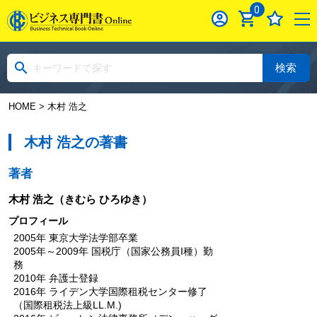
0
検索
HOME
> 木村 浩之
木村 浩之の著書
著者
木村 浩之
（きむら ひろゆき）
プロフィール
2005年 東京大学法学部卒業
2005年～2009年 国税庁（国家公務員I種）勤
務
2010年 弁護士登録
2016年 ライデン大学国際租税センター修了
（国際租税法上級LL.M.)