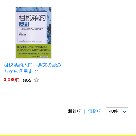
租税条約入門―条文の読み
方から適用まで
3,080
円
（税込）
新着順
価格順