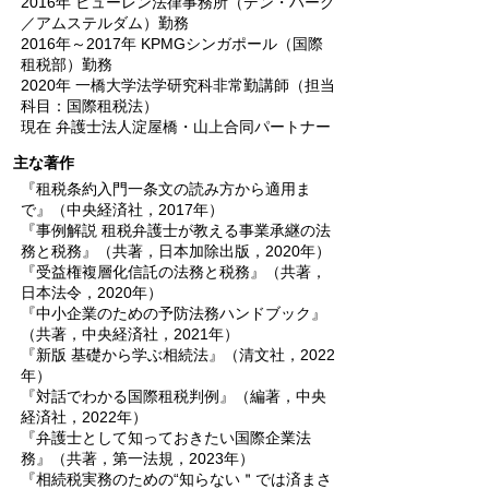
2016年 ビューレン法律事務所（デン・ハーグ
／アムステルダム）勤務
2016年～2017年 KPMGシンガポール（国際
租税部）勤務
2020年 一橋大学法学研究科非常勤講師（担当
科目：国際租税法）
現在 弁護士法人淀屋橋・山上合同パートナー
主な著作
『租税条約入門一条文の読み方から適用ま
で』（中央経済社，2017年）
『事例解説 租税弁護士が教える事業承継の法
務と税務』（共著，日本加除出版，2020年）
『受益権複層化信託の法務と税務』（共著，
日本法令，2020年）
『中小企業のための予防法務ハンドブック』
（共著，中央経済社，2021年）
『新版 基礎から学ぶ相続法』（清文社，2022
年）
『対話でわかる国際租税判例』（編著，中央
経済社，2022年）
『弁護士として知っておきたい国際企業法
務』（共著，第一法規，2023年）
『相続税実務のための“知らない＂では済まさ