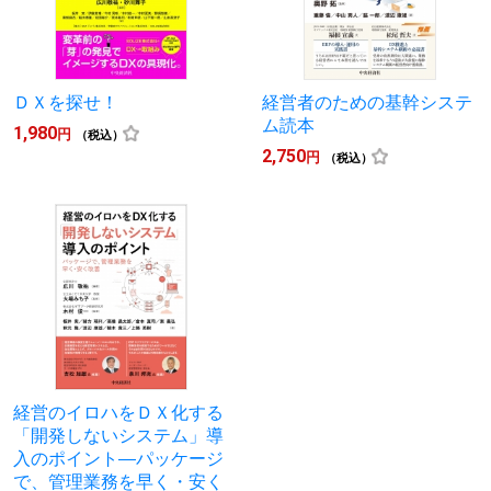
ＤＸを探せ！
経営者のための基幹システ
ム読本
1,980
円
（税込）
2,750
円
（税込）
経営のイロハをＤＸ化する
「開発しないシステム」導
入のポイント―パッケージ
で、管理業務を早く・安く