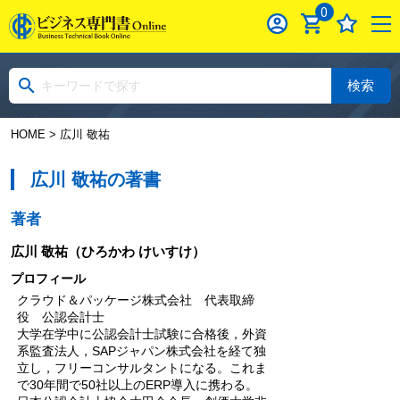
0
検索
HOME
> 広川 敬祐
広川 敬祐の著書
著者
広川 敬祐
（ひろかわ けいすけ）
プロフィール
クラウド＆パッケージ株式会社 代表取締
役 公認会計士
大学在学中に公認会計士試験に合格後，外資
系監査法人，SAPジャパン株式会社を経て独
立し，フリーコンサルタントになる。これま
で30年間で50社以上のERP導入に携わる。