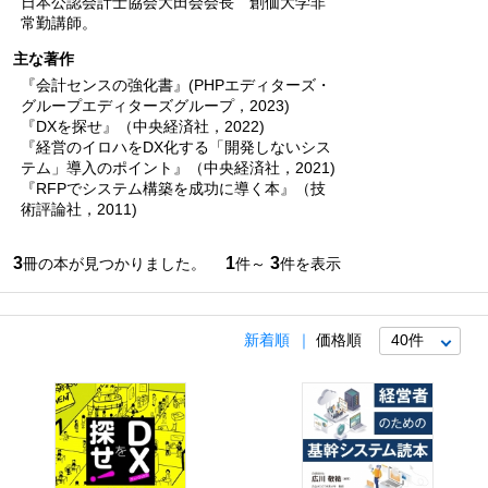
日本公認会計士協会大田会会長 創価大学非
常勤講師。
主な著作
『会計センスの強化書』(PHPエディターズ・
グループエディターズグループ，2023)
『DXを探せ』（中央経済社，2022)
『経営のイロハをDX化する「開発しないシス
テム」導入のポイント』（中央経済社，2021)
『RFPでシステム構築を成功に導く本』（技
術評論社，2011)
3
1
3
冊の本が見つかりました。
件～
件を表示
新着順
価格順