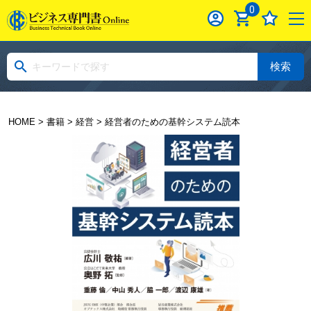
0
検索
HOME
>
書籍
>
経営
> 経営者のための基幹システム読本