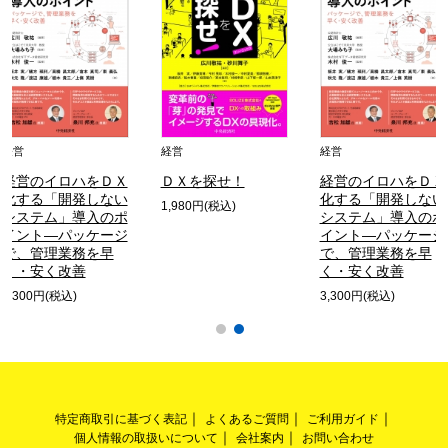
経営
経営
経営
経営のイロハをＤＸ
ＤＸを探せ！
経営のイロハをＤＸ
化する「開発しない
化する「開発しない
1,980円(税込)
システム」導入のポ
システム」導入のポ
イント―パッケージ
イント―パッケージ
で、管理業務を早
で、管理業務を早
く・安く改善
く・安く改善
3,300円(税込)
3,300円(税込)
特定商取引に基づく表記
よくあるご質問
ご利用ガイド
個人情報の取扱いについて
会社案内
お問い合わせ