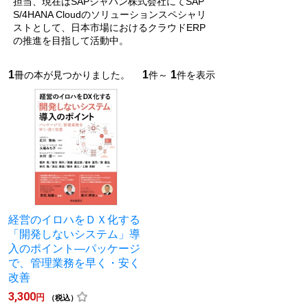
担当、現在はSAPジャパン株式会社にてSAP
S/4HANA Cloudのソリューションスペシャリ
ストとして、日本市場におけるクラウドERP
の推進を目指して活動中。
1
1
1
冊の本が見つかりました。
件～
件を表示
経営のイロハをＤＸ化する
「開発しないシステム」導
入のポイント―パッケージ
で、管理業務を早く・安く
改善
3,300
円
（税込）