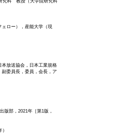
学研究科 教授（大学院研究科
。
，フェロー），産能大学（現
日本放送協会，日本工業規格
，副委員長，委員，会長，ア
版部，2021年［第1版，
年）