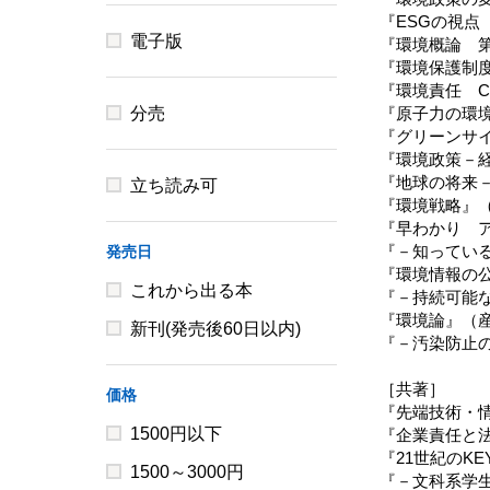
『ESGの視点
電子版
『環境概論 第
『環境保護制度
『環境責任 C
分売
『原子力の環境
『グリーンサイ
『環境政策－経
『地球の将来－
立ち読み可
『環境戦略』（
『早わかり ア
『－知っている
発売日
『環境情報の公
これから出る本
『－持続可能な
『環境論』（産
新刊(発売後60日以内)
『－汚染防止の
［共著］
価格
『先端技術・情
1500円以下
『企業責任と法
『21世紀のKE
1500～3000円
『－文科系学生