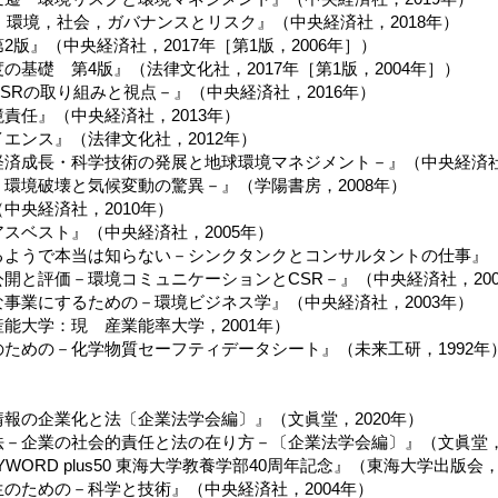
 環境，社会，ガバナンスとリスク』（中央経済社，2018年）
2版』（中央経済社，2017年［第1版，2006年］）
の基礎 第4版』（法律文化社，2017年［第1版，2004年］）
SRの取り組みと視点－』（中央経済社，2016年）
責任』（中央経済社，2013年）
エンス』（法律文化社，2012年）
済成長・科学技術の発展と地球環境マネジメント－』（中央経済社，
環境破壊と気候変動の驚異－』（学陽書房，2008年）
中央経済社，2010年）
スベスト』（中央経済社，2005年）
ようで本当は知らない－シンクタンクとコンサルタントの仕事』（中
開と評価－環境コミュニケーションとCSR－』（中央経済社，200
事業にするための－環境ビジネス学』（中央経済社，2003年）
能大学：現 産業能率大学，2001年）
ための－化学物質セーフティデータシート』（未来工研，1992年
報の企業化と法〔企業法学会編〕』（文眞堂，2020年）
－企業の社会的責任と法の在り方－〔企業法学会編〕』（文眞堂，2
YWORD plus50 東海大学教養学部40周年記念』（東海大学出版会，
のための－科学と技術』（中央経済社，2004年）