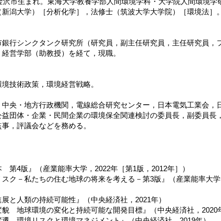
川県金沢市生まれ。東海大学教養学部人間環境学科・大学院人間環境
（新潟大学）［分析化学］，法修士（筑波大学大学院）［環境法］
市銀行シンクタンク研究所（研究員，副主任研究員，主任研究員
）経営学部（助教授）を経て，現職。
環境技術政策，環境経営戦略。
，中央・地方行政機関，電線総合研究センター，日本電気工業会，
公益団体・企業・民間企業の環境保全関連検討の委員長，副委員長
監事，評議会などを務める。
 第4版』（産業能率大学，2022年［第1版，2012年］）
スク－私たちの住む地球の将来を考える－第3版』（産業能率大学出
展と人類の持続可能性』（中央経済社，2021年）
貌 地球環境の変化と持続可能な開発目標』（中央経済社，2020
遷 環境リスクと環境マネジメント』（中央経済社，2019年）