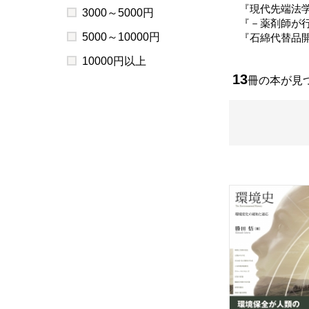
『現代先端法学
3000～5000円
『－薬剤師が行
5000～10000円
『石綿代替品開
10000円以上
13
冊の本が見