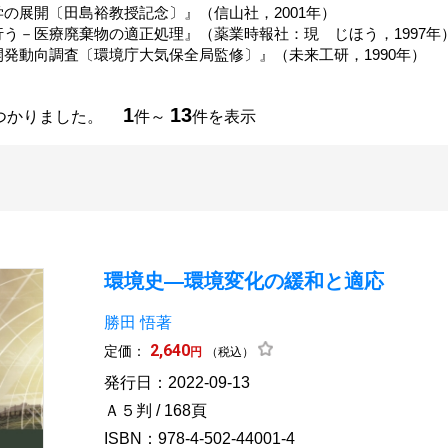
の展開〔田島裕教授記念〕』（信山社，2001年）
う－医療廃棄物の適正処理』（薬業時報社：現 じほう，1997年
発動向調査〔環境庁大気保全局監修〕』（未来工研，1990年）
1
13
つかりました。
件～
件を表示
環境史―環境変化の緩和と適応
勝田 悟著
2,640
定価：
円
（税込）
発行日：2022-09-13
Ａ５判 / 168頁
ISBN：978-4-502-44001-4