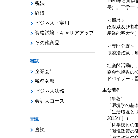
1960年石
税法
長）。工学士
経済
＜職歴＞
ビジネス・実用
政府系及び都
資格試験・キャリアアップ
産業能率大学
その他商品
＜専門分野＞
環境法政策，
雑誌
社会的活動は
企業会計
協会他複数の
ドバイザー，
税務弘報
主な著作
ビジネス法務
［単著］
会計人コース
『環境学の基本
『生活環境とリ
2015年］）
査読
『科学技術の進
査読
『環境政策の変
『環境政策の変