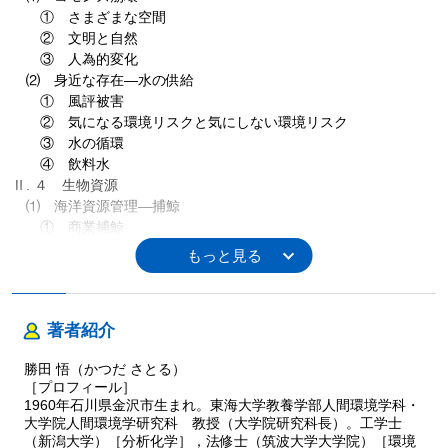
① さまざまな空間
② 文明と自然
③ 人為的変化
⑵ 身近な存在―水の供給
① 風評被害
② 気になる環境リスクと気にしない環境リスク
③ 水の循環
④ 飲料水
Ⅱ. ４ 生物資源
⑴ 海洋資源管理―捕鯨
① 商業捕鯨
② 古来の捕鯨文化から商業捕鯨へ
⑵ 食料生産
① 食料のエコリュックサック
② 食品のLCA
著者紹介
③ 食料生産の工業化
④ ポジティブリスト
勝田 悟（かつだ さとる）
⑤ コーデックス委員会
［プロフィール］
⑶ 有機農業
1960年石川県金沢市生まれ。東海大学教養学部人間環境学科・
① 有機農業の推進
大学院人間環境学研究科 教授（大学院研究科長）。工学士
② 各法の推進方法の相違
（新潟大学）［分析化学］，法修士（筑波大学大学院）［環境