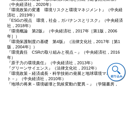
④ REACH規制―製品中の有害性を把握
（中央経済社，2020年）
⑸ 経済的誘導規制
『環境政策の変遷 環境リスクと環境マネジメント』（中央経
① 経済発展と経済的格差
済社，2019年）
② 市場の誘導
『ESGの視点 環境，社会，ガバナンスとリスク』（中央経済
社，2018年）
Ⅲ. ２ 環境媒体ごとの規制
『環境概論 第2版』（中央経済社，2017年［第1版，2006
⑴ 排出基準
年］）
① 水質
『環境保護制度の基礎 第4版』（法律文化社，2017年［第1
② 大気
版，2004年］）
③ 自動車排ガス
『環境責任 CSRの取り組みと視点－』（中央経済社，2016
⑵ 廃棄物
年）
『原子力の環境責任』（中央経済社，2013年）
① 資源から廃棄物への変化
『グリーンサイエンス』（法律文化社，2012年）
② 処理処分
『環境政策－経済成長・科学技術の発展と地球環境マネジメン
Ⅲ. ３ 環境リスクの指標
ト－』（中央経済社，2010年）
⑴ 環境指標
『地球の将来－環境破壊と気候変動の驚異－』（学陽書房，
① 基本的コンセプト
2008年）
② PSR
『環境戦略』（中央経済社，2010年）
『早わかり アスベスト』（中央経済社，2005年）
③ 各環境指標の体系
『－知っているようで本当は知らない－シンクタンクとコンサ
⑵ 環境影響評価
ルタントの仕事』（中央経済社，2005年）
① 国際的な開発プロジェクト
『環境情報の公開と評価－環境コミュニケーションとCSR－』
② 国内の環境アセスメント
（中央経済社，2004年）
③ 指標生物と生態系
『－持続可能な事業にするための－環境ビジネス学』（中央経
⑶ エコロジカルフットプリント
済社，2003年）