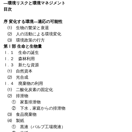
―環境リスクと環境マネジメント
目次
序 変化する環境―適応の可能性
⑴ 生物の繁栄と衰退
⑵ 人の活動による環境変化
⑶ 環境政策の行方
第Ⅰ部 生命と生物量
Ⅰ. １ 生命の誕生
Ⅰ. ２ 森林利用
Ⅰ. ３ 新たな資源
⑴ 自然資本
⑵ 光合成
Ⅰ. ４ 廃棄物の利用
⑴ 二酸化炭素の固定化
⑵ 排泄物
① 家畜排泄物
② 下水，家庭からの排泄物
⑶ 食品廃棄物
⑷ 製紙
① 黒液（パルプ工場廃液）