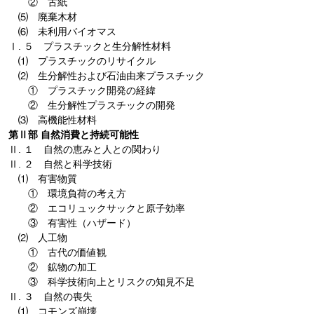
② 古紙
⑸ 廃棄木材
⑹ 未利用バイオマス
Ⅰ. ５ プラスチックと生分解性材料
⑴ プラスチックのリサイクル
⑵ 生分解性および石油由来プラスチック
① プラスチック開発の経緯
② 生分解性プラスチックの開発
⑶ 高機能性材料
第Ⅱ部 自然消費と持続可能性
Ⅱ. １ 自然の恵みと人との関わり
Ⅱ. ２ 自然と科学技術
⑴ 有害物質
① 環境負荷の考え方
② エコリュックサックと原子効率
③ 有害性（ハザード）
⑵ 人工物
① 古代の価値観
② 鉱物の加工
③ 科学技術向上とリスクの知見不足
Ⅱ. ３ 自然の喪失
⑴ コモンズ崩壊