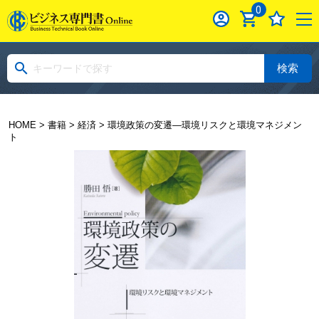
0
検索
HOME
>
書籍
>
経済
> 環境政策の変遷―環境リスクと環境マネジメン
ト