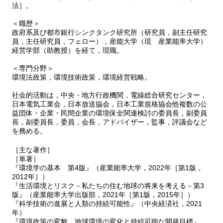
③ 有機農業の環境負荷
法］。
第Ⅲ部 汚染被害の対処
＜職歴＞
Ⅲ. １ 汚染発生源と対策
政府系及び都市銀行シンクタンク研究所（研究員，副主任研究
⑴ 環境施策の基礎
員，主任研究員，フェロー），産能大学（現 産業能率大学）
① 未知な問題と汚染発生
経営学部（助教授）を経て，現職。
② たたりとされた自然放出ガス―九尾の狐
⑵ 公害事件 企業行政と一般公衆
＜専門分野＞
環境法政策，環境技術政策，環境経営戦略。
① イタイイタイ病
② 水俣病
社会的活動は，中央・地方行政機関，電線総合研究センター，
③ 四日市公害
日本電気工業会，日本放送協会，日本工業規格協会他複数の公
④ 工業化と環境汚染破壊
益団体・企業・民間企業の環境保全関連検討の委員長，副委員
⑤ CSRによる公害対策
長，副委員長，委員，会長，アドバイザー，監事，評議会など
⑶ 環境負荷
を務める。
① 環境負荷はコスト
［主な著作］
② 間違った科学の利用
［単著］
③ 有害性がよくわからない物質
『環境学の基本 第4版』（産業能率大学，2022年［第1版，
④ 環境基準―排出基準より厳しい政策目標
2012年］）
⑷ 直接的規制
『生活環境とリスク－私たちの住む地球の将来を考える－第3
① 強制力を持った規制
版』（産業能率大学出版部，2021年［第1版，2015年］）
『科学技術の進展と人類の持続可能性』（中央経済社，2021
② 規制の要件
年）
③ モニタリングの進展
『環境政策の変貌 地球環境の変化と持続可能な開発目標』