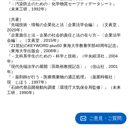
『－汚染防止のための－化学物質セーフティデータシート』
（未来工研，1992年）
［共著］
『先端技術・情報の企業化と法〔企業法学会編〕』（文眞堂，
2020年）
『企業責任と法－企業の社会的責任と法の在り方－〔企業法学
会編〕』（文眞堂，2015年）
『21世紀のKEYWORD plus50 東海大学教養学部40周年記念』
（東海大学出版会，2008年）
『－文科系学生のための－科学と技術』（中央経済社，2004
年）
『現代先端法学の展開〔田島裕教授記念〕』（信山社，2001
年）
『－薬剤師が行う－医療廃棄物の適正処理』（薬業時報社：
現 じほう，1997年）
『石綿代替品開発動向調査〔環境庁大気保全局監修〕』（未来
工研，1990年）
ご意見・ご質問