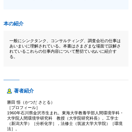
本の紹介
一般にシンクタンク、コンサルティング、調査会社の仕事は
あいまいに理解されている。本書はさまざまな場面で誤解さ
れているこれらの仕事内容について懇切ていねいに紹介す
る。
著者紹介
勝田 悟（かつだ さとる）
［プロフィール］
1960年石川県金沢市生まれ。東海大学教養学部人間環境学科・
大学院人間環境学研究科 教授（大学院研究科長）。工学士
（新潟大学）［分析化学］，法修士（筑波大学大学院）［環境
法］。