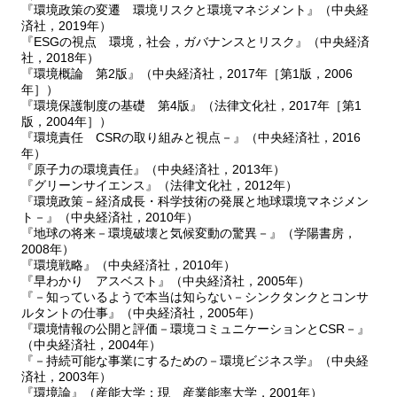
『環境政策の変遷 環境リスクと環境マネジメント』（中央経
済社，2019年）
『ESGの視点 環境，社会，ガバナンスとリスク』（中央経済
社，2018年）
『環境概論 第2版』（中央経済社，2017年［第1版，2006
年］）
『環境保護制度の基礎 第4版』（法律文化社，2017年［第1
版，2004年］）
『環境責任 CSRの取り組みと視点－』（中央経済社，2016
年）
『原子力の環境責任』（中央経済社，2013年）
『グリーンサイエンス』（法律文化社，2012年）
『環境政策－経済成長・科学技術の発展と地球環境マネジメン
ト－』（中央経済社，2010年）
『地球の将来－環境破壊と気候変動の驚異－』（学陽書房，
2008年）
『環境戦略』（中央経済社，2010年）
『早わかり アスベスト』（中央経済社，2005年）
『－知っているようで本当は知らない－シンクタンクとコンサ
ルタントの仕事』（中央経済社，2005年）
『環境情報の公開と評価－環境コミュニケーションとCSR－』
（中央経済社，2004年）
『－持続可能な事業にするための－環境ビジネス学』（中央経
済社，2003年）
『環境論』（産能大学：現 産業能率大学，2001年）