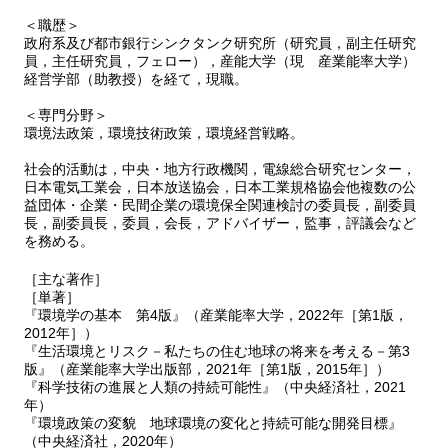
＜職歴＞
政府系及び都市銀行シンクタンク研究所（研究員，副主任研究
員，主任研究員，フェロー），産能大学（現 産業能率大学）
経営学部（助教授）を経て，現職。
＜専門分野＞
環境法政策，環境技術政策，環境経営戦略。
社会的活動は，中央・地方行政機関，電線総合研究センター，
日本電気工業会，日本放送協会，日本工業規格協会他複数の公
益団体・企業・民間企業の環境保全関連検討の委員長，副委員
長，副委員長，委員，会長，アドバイザー，監事，評議会など
を務める。
［主な著作］
［単著］
『環境学の基本 第4版』（産業能率大学，2022年［第1版，
2012年］）
『生活環境とリスク－私たちの住む地球の将来を考える－第3
版』（産業能率大学出版部，2021年［第1版，2015年］）
『科学技術の進展と人類の持続可能性』（中央経済社，2021
年）
『環境政策の変貌 地球環境の変化と持続可能な開発目標』
（中央経済社，2020年）