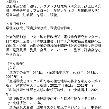
＜職歴＞
政府系及び都市銀行シンクタンク研究所（研究員，副主任研究
員，主任研究員，フェロー），産能大学（現 産業能率大学）
経営学部（助教授）を経て，現職。
＜専門分野＞
環境法政策，環境技術政策，環境経営戦略。
社会的活動は，中央・地方行政機関，電線総合研究センター，
日本電気工業会，日本放送協会，日本工業規格協会他複数の公
益団体・企業・民間企業の環境保全関連検討の委員長，副委員
長，副委員長，委員，会長，アドバイザー，監事，評議会など
を務める。
［主な著作］
［単著］
『環境学の基本 第4版』（産業能率大学，2022年［第1版，
2012年］）
『生活環境とリスク－私たちの住む地球の将来を考える－第3
版』（産業能率大学出版部，2021年［第1版，2015年］）
『科学技術の進展と人類の持続可能性』（中央経済社，2021
年）
『環境政策の変貌 地球環境の変化と持続可能な開発目標』
（中央経済社，2020年）
『環境政策の変遷 環境リスクと環境マネジメント』（中央経