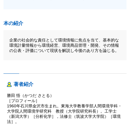
本の紹介
企業の社会的な責任として環境情報に焦点を当て、基本的な
環境計量情報から環境経営、環境商品管理・開発、その情報
の公表・評価について現状を解説し今後のあり方を論じる。
著者紹介
勝田 悟（かつだ さとる）
［プロフィール］
1960年石川県金沢市生まれ。東海大学教養学部人間環境学科・
大学院人間環境学研究科 教授（大学院研究科長）。工学士
（新潟大学）［分析化学］，法修士（筑波大学大学院）［環境
法］。