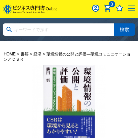
0
検索
HOME
>
書籍
>
経済
> 環境情報の公開と評価―環境コミュニケーショ
ンとＣＳＲ