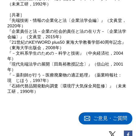
（未来工研，1992年）
［共著］
『先端技術・情報の企業化と法〔企業法学会編〕』（文眞堂，
2020年）
『企業責任と法－企業の社会的責任と法の在り方－〔企業法学
会編〕』（文眞堂，2015年）
『21世紀のKEYWORD plus50 東海大学教養学部40周年記念』
（東海大学出版会，2008年）
『－文科系学生のための－科学と技術』（中央経済社，2004
年）
『現代先端法学の展開〔田島裕教授記念〕』（信山社，2001
年）
『－薬剤師が行う－医療廃棄物の適正処理』（薬業時報社：
現 じほう，1997年）
『石綿代替品開発動向調査〔環境庁大気保全局監修〕』（未来
工研，1990年）
ご意見・ご質問