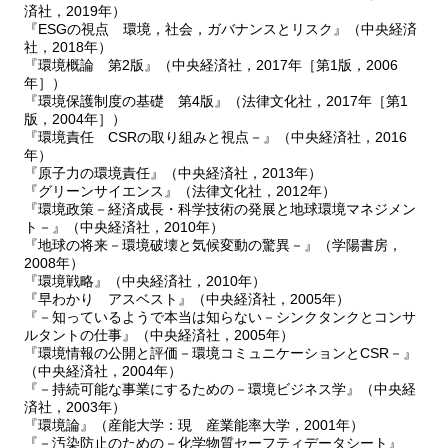
済社，2019年）
『ESGの視点 環境，社会，ガバナンスとリスク』（中央経済
社，2018年）
『環境概論 第2版』（中央経済社，2017年［第1版，2006
年］）
『環境保護制度の基礎 第4版』（法律文化社，2017年［第1
版，2004年］）
『環境責任 CSRの取り組みと視点－』（中央経済社，2016
年）
『原子力の環境責任』（中央経済社，2013年）
『グリーンサイエンス』（法律文化社，2012年）
『環境政策－経済成長・科学技術の発展と地球環境マネジメン
ト－』（中央経済社，2010年）
『地球の将来－環境破壊と気候変動の驚異－』（学陽書房，
2008年）
『環境戦略』（中央経済社，2010年）
『早わかり アスベスト』（中央経済社，2005年）
『－知っているようで本当は知らない－シンクタンクとコンサ
ルタントの仕事』（中央経済社，2005年）
『環境情報の公開と評価－環境コミュニケーションとCSR－』
（中央経済社，2004年）
『－持続可能な事業にするための－環境ビジネス学』（中央経
済社，2003年）
『環境論』（産能大学：現 産業能率大学，2001年）
『－汚染防止のための－化学物質セーフティデータシート』