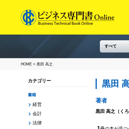
HOME
> 黒田 高之
カテゴリー
黒田 
書籍
著者
経営
黒田 高之
（くろ
会計
法律
1
冊の本が見