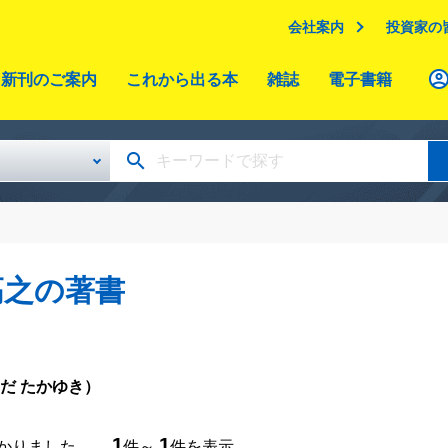
会社案内
投資家の
新刊のご案内
これから出る本
雑誌
電子書籍
高之の著書
だ たかゆき）
1
1
つかりました。
件～
件を表示