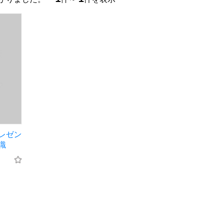
レゼン
識