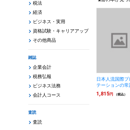
税法
経済
ビジネス・実用
資格試験・キャリアアップ
その他商品
雑誌
企業会計
税務弘報
日本人流国際プ
テーションの常
ビジネス法務
1,815
円
会計人コース
（税込）
査読
査読