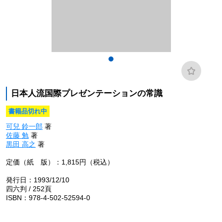
日本人流国際プレゼンテーションの常識
書籍品切れ中
可兒 鈴一郎
著
佐藤 勉
著
黒田 高之
著
定価（紙 版）：1,815円（税込）
発行日：1993/12/10
四六判 / 252頁
ISBN：978-4-502-52594-0