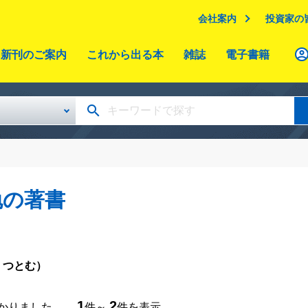
会社案内
投資家の
新刊のご案内
これから出る本
雑誌
電子書籍
勉の著書
 つとむ）
1
2
つかりました。
件～
件を表示