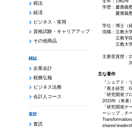
生年：1962年
税法
学歴：慶應義
経済
慶應義塾大
同博
ビジネス・実用
学位：博士（
資格試験・キャリアアップ
現職：立教大
立教学院
その他商品
立教大学経
主要受賞歴：1
雑誌
2014年 Pan-P
企業会計
主な著作
税務弘報
『シェアド・リ
ビジネス法務
『善き経営 G
「研究開発プロ
会計人コース
2015年（単著
「研究開発チ
ーシップ，チー
査読
Transformationa
査読
shared leaders