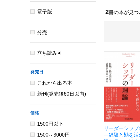
2
電子版
冊の本が見
分売
立ち読み可
発売日
これから出る本
新刊(発売後60日以内)
価格
1500円以下
リーダーシップ
1500～3000円
―経験と勘を活