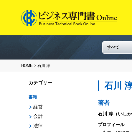
HOME
> 石川 淳
カテゴリー
石川 
書籍
著者
経営
石川 淳
（いしか
会計
プロフィール
法律