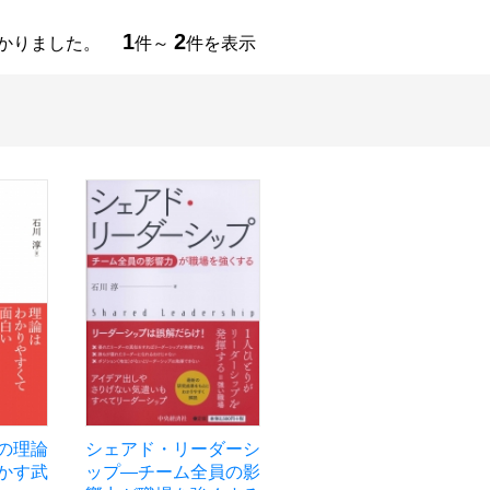
1
2
つかりました。
件～
件を表示
の理論
シェアド・リーダーシ
かす武
ップ―チーム全員の影