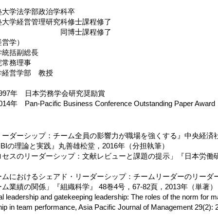
塾大学法学部政治学科卒
学経営管理研究科修士課程修了
士課程修了
経営学）
学統括副総長
常務理事
営学部 教授
997年 日本労務学会研究奨励賞
acific Business Conference Outstanding Paper Award
ーダーシップ：チーム全員の影響力が職場を強くする』中央経済社，
BIの理論と実践』丸善雄松堂，2016年（分担執筆）
セスのリーダーシップ：文献レビューと課題の提示」『日本労働研究雑
）
ームにおけるシェアド・リーダーシップ：チームリーダーのリーダ
ム業績の関係」『組織科学』 48巻4号，67-82頁，2013年（単著）
l leadership and gatekeeping leadership: The roles of the norm for 
hip in team performance, Asia Pacific Journal of Management 29(