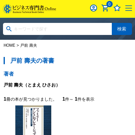
0
検索
HOME
> 戸前 壽夫
戸前 壽夫の著書
著者
戸前 壽夫
（とまえ ひさお）
1
1
1
冊の本が見つかりました。
件～
件を表示