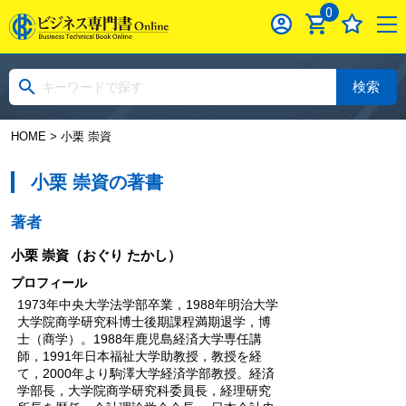
0
検索
HOME
> 小栗 崇資
小栗 崇資の著書
著者
小栗 崇資
（おぐり たかし）
プロフィール
1973年中央大学法学部卒業，1988年明治大学
大学院商学研究科博士後期課程満期退学，博
士（商学）。1988年鹿児島経済大学専任講
師，1991年日本福祉大学助教授，教授を経
て，2000年より駒澤大学経済学部教授。経済
学部長，大学院商学研究科委員長，経理研究