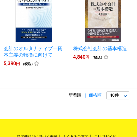
会計のオルタナティブ―資
株式会社会計の基本構造
本主義の転換に向けて
4,840
円
（税込）
5,390
円
（税込）
新着順
価格順
特定商取引に基づく表記
よくあるご質問
ご利用ガイド