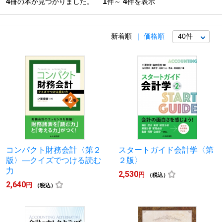
4
1
4
冊の本が見つかりました。
件～
件を表示
新着順
価格順
コンパクト財務会計〈第２
スタートガイド会計学〈第
版〉―クイズでつける読む
２版〉
力
2,530
円
（税込）
2,640
円
（税込）