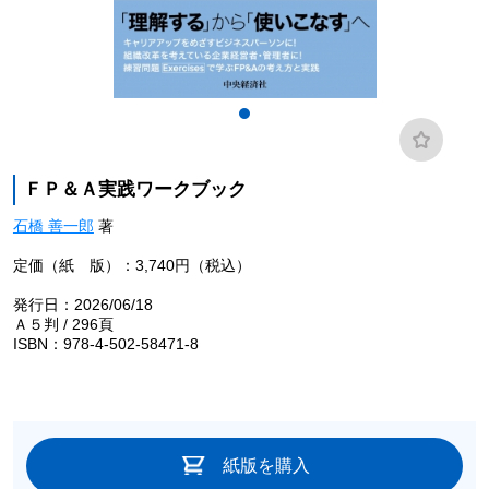
ＦＰ＆Ａ実践ワークブック
石橋 善一郎
著
定価（紙 版）：3,740円（税込）
発行日：2026/06/18
Ａ５判 / 296頁
ISBN：978-4-502-58471-8
紙版を購入