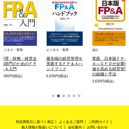
ビジネス・実用
ビジネス・実用
会計
経理・財務・経営企
最先端の経営管理を
実践 日本版ＦＰ＆
画部門のためのＦＰ
実践するＦＰ＆Ａハ
Ａ―ＣＦＯが企業価
＆Ａ入門
ンドブック
値を高める経営管理
の組織と手法
3,300円(税込)
6,930円(税込)
3,630円(税込)
特定商取引に基づく表記
よくあるご質問
ご利用ガイド
個人情報の取扱いについて
会社案内
お問い合わせ