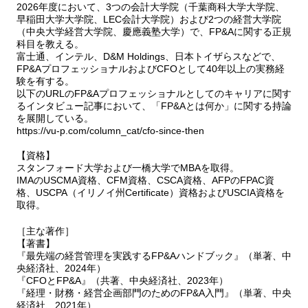
2026年度において、3つの会計大学院（千葉商科大学大学院、
早稲田大学大学院、LEC会計大学院）および2つの経営大学院
（中央大学経営大学院、慶應義塾大学）で、FP&Aに関する正規
科目を教える。
富士通、インテル、D&M Holdings、日本トイザらスなどで、
FP&AプロフェッショナルおよびCFOとして40年以上の実務経
験を有する。
以下のURLのFP&Aプロフェッショナルとしてのキャリアに関す
るインタビュー記事において、「FP&Aとは何か」に関する持論
を展開している。
https://vu-p.com/column_cat/cfo-since-then
【資格】
スタンフォード大学および一橋大学でMBAを取得。
IMAのUSCMA資格、CFM資格、CSCA資格、AFPのFPAC資
格、USCPA（イリノイ州Certificate）資格およびUSCIA資格を
取得。
［主な著作］
【著書】
『最先端の経営管理を実践するFP&Aハンドブック』（単著、中
央経済社、2024年）
『CFOとFP&A』（共著、中央経済社、2023年）
『経理・財務・経営企画部門のためのFP&A入門』（単著、中央
経済社、2021年）