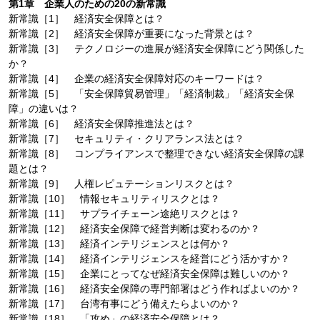
第1章 企業人のための20の新常識
新常識［1］ 経済安全保障とは？
新常識［2］ 経済安全保障が重要になった背景とは？
新常識［3］ テクノロジーの進展が経済安全保障にどう関係した
か？
新常識［4］ 企業の経済安全保障対応のキーワードは？
新常識［5］ 「安全保障貿易管理」「経済制裁」「経済安全保
障」の違いは？
新常識［6］ 経済安全保障推進法とは？
新常識［7］ セキュリティ・クリアランス法とは？
新常識［8］ コンプライアンスで整理できない経済安全保障の課
題とは？
新常識［9］ 人権レピュテーションリスクとは？
新常識［10］ 情報セキュリティリスクとは？
新常識［11］ サプライチェーン途絶リスクとは？
新常識［12］ 経済安全保障で経営判断は変わるのか？
新常識［13］ 経済インテリジェンスとは何か？
新常識［14］ 経済インテリジェンスを経営にどう活かすか？
新常識［15］ 企業にとってなぜ経済安全保障は難しいのか？
新常識［16］ 経済安全保障の専門部署はどう作ればよいのか？
新常識［17］ 台湾有事にどう備えたらよいのか？
新常識［18］ 「攻め」の経済安全保障とは？