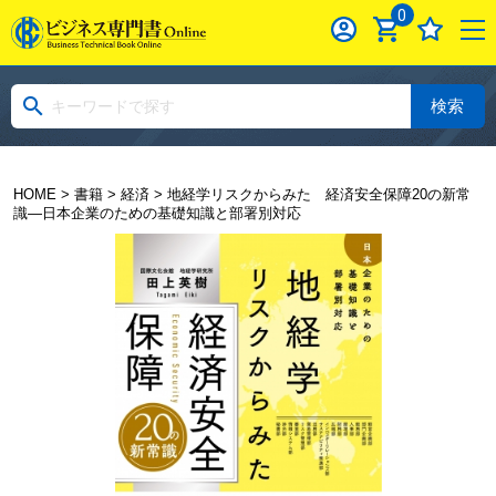
0
検索
HOME
>
書籍
>
経済
> 地経学リスクからみた 経済安全保障20の新常
識―日本企業のための基礎知識と部署別対応