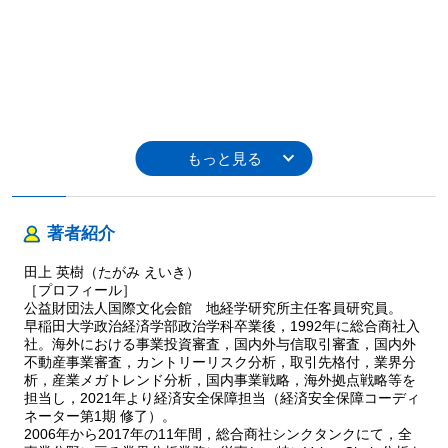
著者紹介
田上 英樹（たがみ えいき）
［プロフィール］
公益財団法人国際文化会館 地経学研究所主任客員研究員。
早稲田大学政治経済学部政治学科卒業後，1992年に総合商社入
社。海外における事業投資審査，国内外与信取引審査，国内外
不動産事業審査，カントリーリスク分析，取引先格付，業界分
析，産業メガトレンド分析，国内事業戦略，海外拠点戦略等を
担当し，2021年より経済安全保障担当（経済安全保障コーディ
ネーター第1期 修了）。
2006年から2017年の11年間，総合商社シンクタンクにて，全