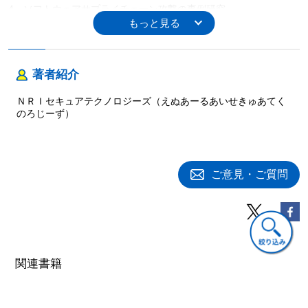
4 ソフトウェアサプライチェーン攻撃の事例研究
5 ソフトウェアサプライチェーンセキュリティ対策の実践
6 組織的アプローチと人材育成
第6章 海外関連法令・関連国内ガイドラインの動向
著者紹介
1 米国国家サイバー戦略（National Cyber Strategy of the United
States of America）
ＮＲＩセキュアテクノロジーズ（えぬあーるあいせきゅあてく
2 NIST Secure Software Development Framework（SSDF）
のろじーず）
3 欧州委員会（EU）デジタルオペレーショナルレジリエンス法
（DORA：Digital Operational Resilience Act）
4 金融庁「金融分野におけるサイバーセキュリティに関するガイ
ドライン」
ご意見・ご質問
第7章 今後の展望と課題
1 金融セクターにおける経済安全保障推進法への対応の課題
2 経済安全保障推進法への対応のための継続的な改善の必要性
3 金融機関における経済安全保障推進法への対応の将来展望
関連書籍