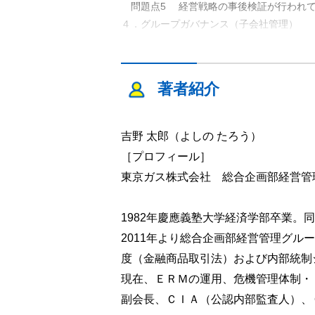
問題点5 経営戦略の事後検証が行われ
４．グループガバナンス（子会社管理）
問題点6 親会社の監査役・内部監査部門
問題点7 親会社所管部門やコーポレート
問題点8 子会社から重大リスク事案が
著者紹介
問題点9 売上高は小さいが重大なリスク
第２章 リスクの識別・評価・対応
吉野 太郎（よしの たろう）
１．リスクの識別
［プロフィール］
問題点10 事業の原点や前提および自社
東京ガス株式会社 総合企画部経営管
問題点11 リスクに対する感度が低い
問題点12 リスクをそれぞれの立場だけ
1982年慶應義塾大学経済学部卒業。
問題点13 自社単独で対応できる事象だ
問題点14 リスクの識別を既知のリスク
2011年より総合企画部経営管理グル
問題点15 発生可能性が低いが影響度が
度（金融商品取引法）および内部統制
２．根本原因の解明
現在、ＥＲＭの運用、危機管理体制・
問題点16 根本原因を解明しない
副会長、ＣＩＡ（公認内部監査人）、
３．リスクの評価