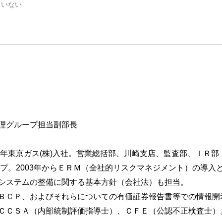
ていない
による子会社のリスク管理状況の検証が不十分
部門による子会社の管理・サポートが不十分
親会社に報告されない
を有する子会社に対する親会社の管理が不十分
の存在意義を考慮しないでリスクを識別しようとしている
理グループ担当副部長
で個別に見ている
同年東京ガス(株)入社。営業総括部、川崎支店、監査部、ＩＲ
けをリスクとして識別している
に限定している
ープ。2003年からＥＲＭ（全社的リスクマネジメント）の導
甚大なリスクを識別していない
システムの整備に関する基本方針（会社法）も担当。
ＢＣＰ、およびそれらについての有価証券報告書等での情報開
ＣＣＳＡ（内部統制評価指導士）、ＣＦＥ（公認不正検査士）