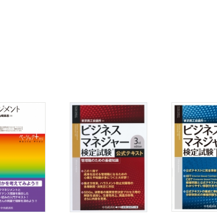
う
を現在もなお受容することが妥当か確認していない
算しようとしている
している
応が担当部門だけに委ねられている
源の大半が過去に顕在化した既知のリスクの再発防止に用いられている
を策定していない
るリスクへの対応が検討されていない
クへの対応がなされていない
が明確にされていない
けに任せている
」を他の判断要素と比較している