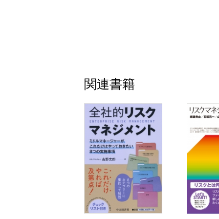
問題点17 楽観的で都合のよい評価を行
問題点18 過去から受容してきたリスク
問題点19 会社全体のリスク量を金額換
４．リスクへの対応
問題点20 有事に平時の体制のまま対応
問題点21 重大リスク事案への調査・対
問題点22 リスク対応に投入する経営資
関連書籍
問題点23 最善策のみを求めて次善の策
問題点24 多大な経営資源の投入を要す
問題点25 複数部門の連携が必要なリス
５．受け入れ可能なリスクの上限
問題点26 受け入れ可能なリスクの上限
６．リスクテイク
問題点27 リスクテイクの判断を現場だ
第３章不祥事の防止
１．現 場
問題点28 「 事業活動の基盤となる業務