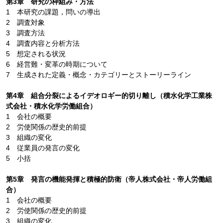
第3章 研究の枠組み・方法
1 本研究の課題，問いの導出
2 調査対象
3 調査方法
4 調査内容と分析方法
5 想定される状況
6 経営難・変革の時期について
7 生成された定義・概念・カテゴリーとストーリーライン
第4章 組合分裂によるイデオロギー的切り離し（積水化学工業株
式会社・積水化学労働組合）
1 会社の概要
2 労使関係の歴史的前提
3 組織の変化
4 従業員の発言の変化
5 小括
第5章 発言の機能発揮と積極的防衛（帝人株式会社・帝人労働組
合）
1 会社の概要
2 労使関係の歴史的前提
3 組織の変化