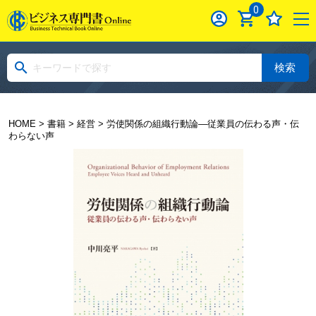
0
検索
HOME
>
書籍
>
経営
> 労使関係の組織行動論―従業員の伝わる声・伝
わらない声