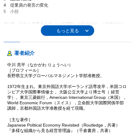
4 従業員の発言の変化
5 小括
第6章 日本の産業化を担った協調型（C株式会社・C労働組合）
1 会社の概要
2 労使関係の歴史的前提
3 組織の変化
4 従業員の発言の変化
著者紹介
5 小括
中川 亮平（なかがわ りょうへい）
第7章 分析，考察―伝わる声・伝わらない声
［プロフィール］
1 発見事実
長野県立大学グローバルマネジメント学部准教授。
2 考察
1972年生まれ。東京外国語大学ポーランド語専攻卒，米国コロ
3 小括
ンビア大学国際事情修士， 大阪公立大学より博士号（ 経営
学）。東京三菱銀行，American International Group（米国），
総括
World Economic Forum（スイス），立命館大学国際関係学部
第8章 結論― 労働者の権利が問われる時代に「労使協調」を問い
講師，京都外国語大学准教授を経て現職。
直す
1 研究成果
［主な著作］
Japanese Political Economy Revisited（Routledge，共著）
2 貢献，含意
『多様な組織から見る経営管理論』（千倉書房，共著）
3 限界と今後の研究課題