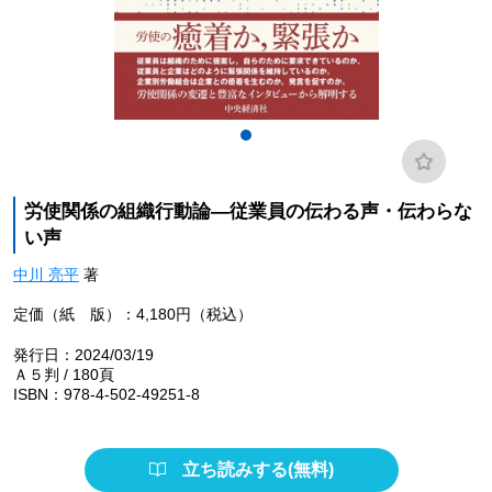
労使関係の組織行動論―従業員の伝わる声・伝わらな
い声
中川 亮平
著
定価（紙 版）：4,180円（税込）
発行日：2024/03/19
Ａ５判 / 180頁
ISBN：978-4-502-49251-8
立ち読みする(無料)