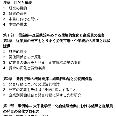
序章 目的と概要
1 研究の目的
2 研究の背景
3 本書における問い
4 本書の構成
第Ⅰ部 理論編―企業統治をめぐる環境的変化と従業員の発言
第1章 従業員の発言をとりまく労働市場・企業統治の変遷と現状
認識
1 歴史的前提
2 労使関係とその原則
3 従業員の発言をとりまく企業統治環境の変化
4 賃金の変化と労働争議
第2章 発言行動の機能発揮―組織行動論と労使関係論
1 発言行動についての理論的検討
2 発言の定義をEVおよびNVに拡大すること
3 企業別労働組合と発言行動に関する先行研究
第Ⅱ部 事例編― 大手化学品・化合繊製造業における組織と従業員
の発言の変化プロセス