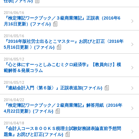
任状(ファイル)
2016/06/16
『検定簿記ワークブック／３級商業簿記』正誤表（2016年6
月16日更新）(ファイル)
2016/05/16
『2016年版社労士出るとこマスター』お詫びと訂正〈2016年
5月16日更新 〉(ファイル)
2016/05/12
『心と体にすーっとしみこむミクロ経済学』【教員向け】模
範解答＆発展コラム
2016/05/12
『連結会計入門〈第６版〉』正誤表追加(ファイル)
2016/04/22
『検定簿記ワークブック／２級商業簿記』解答用紙（2016年
4月22日更新）(ファイル)
2016/04/18
『会計人コースＢＯＯＫＳ税理士試験財務諸表論直前予想問
題集』お詫びと訂正(ファイル)