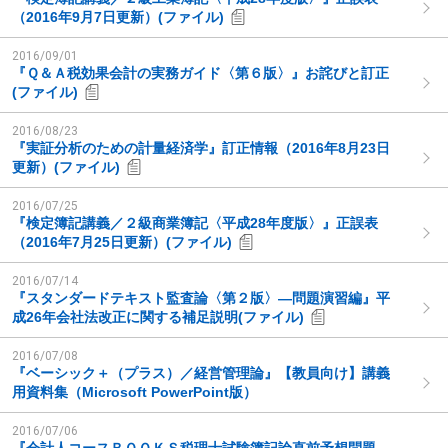
（2016年9月7日更新）(ファイル)
2016/09/01
『Ｑ＆Ａ税効果会計の実務ガイド〈第６版〉』お詫びと訂正
(ファイル)
2016/08/23
『実証分析のための計量経済学』訂正情報（2016年8月23日
更新）(ファイル)
2016/07/25
『検定簿記講義／２級商業簿記〈平成28年度版〉』正誤表
（2016年7月25日更新）(ファイル)
2016/07/14
『スタンダードテキスト監査論〈第２版〉―問題演習編』平
成26年会社法改正に関する補足説明(ファイル)
2016/07/08
『ベーシック＋（プラス）／経営管理論』【教員向け】講義
用資料集（Microsoft PowerPoint版）
2016/07/06