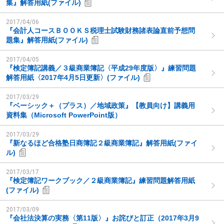
集』解答用紙(ファイル)
2017/04/06
『会計人コースＢＯＯＫＳ税理士試験財務諸表論直前予想問
題集』解答用紙(ファイル)
2017/04/05
『検定簿記講義／３級商業簿記〈平成29年度版〉』練習問題
解答用紙〈2017年4月5日更新〉(ファイル)
2017/03/29
『ベーシック＋（プラス）／地域政策』【教員向け】講義用
資料集（Microsoft PowerPoint版）
2017/03/29
『新なるほど合格塾日商簿記２級商業簿記』解答用紙(ファイ
ル)
2017/03/17
『検定簿記ワークブック／２級商業簿記』練習問題解答用紙
(ファイル)
2017/03/09
『会社法決算の実務〈第11版〉』お詫びと訂正（2017年3月9