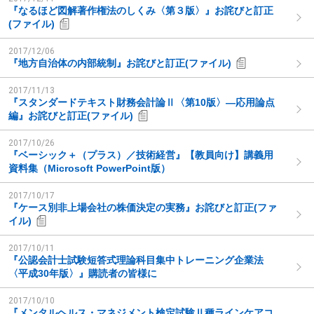
『なるほど図解著作権法のしくみ〈第３版〉』お詫びと訂正
(ファイル)
2017/12/06
『地方自治体の内部統制』お詫びと訂正(ファイル)
2017/11/13
『スタンダードテキスト財務会計論Ⅱ〈第10版〉―応用論点
編』お詫びと訂正(ファイル)
2017/10/26
『ベーシック＋（プラス）／技術経営』【教員向け】講義用
資料集（Microsoft PowerPoint版）
2017/10/17
『ケース別非上場会社の株価決定の実務』お詫びと訂正(ファ
イル)
2017/10/11
『公認会計士試験短答式理論科目集中トレーニング企業法
〈平成30年版〉』購読者の皆様に
2017/10/10
『メンタルヘルス・マネジメント検定試験Ⅱ種ラインケアコ