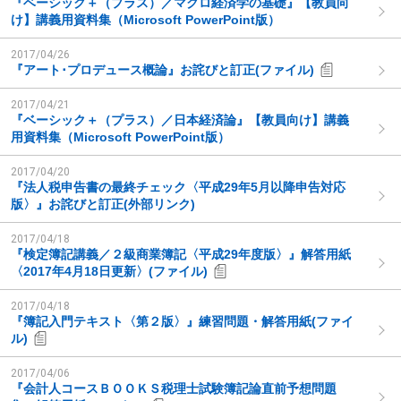
『ベーシック＋（プラス）／マクロ経済学の基礎』【教員向
け】講義用資料集（Microsoft PowerPoint版）
2017/04/26
『アート･プロデュース概論』お詫びと訂正(ファイル)
2017/04/21
『ベーシック＋（プラス）／日本経済論』【教員向け】講義
用資料集（Microsoft PowerPoint版）
2017/04/20
『法人税申告書の最終チェック〈平成29年5月以降申告対応
版〉』お詫びと訂正(外部リンク)
2017/04/18
『検定簿記講義／２級商業簿記〈平成29年度版〉』解答用紙
〈2017年4月18日更新〉(ファイル)
2017/04/18
『簿記入門テキスト〈第２版〉』練習問題・解答用紙(ファイ
ル)
2017/04/06
『会計人コースＢＯＯＫＳ税理士試験簿記論直前予想問題