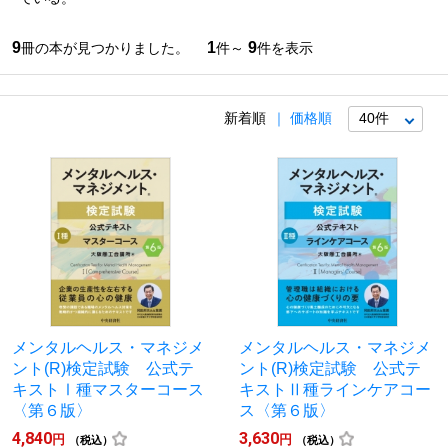
9
1
9
冊の本が見つかりました。
件～
件を表示
新着順
価格順
メンタルヘルス・マネジメ
メンタルヘルス・マネジメ
ント(R)検定試験 公式テ
ント(R)検定試験 公式テ
キストⅠ種マスターコース
キストⅡ種ラインケアコー
〈第６版〉
ス〈第６版〉
4,840
3,630
円
円
（税込）
（税込）