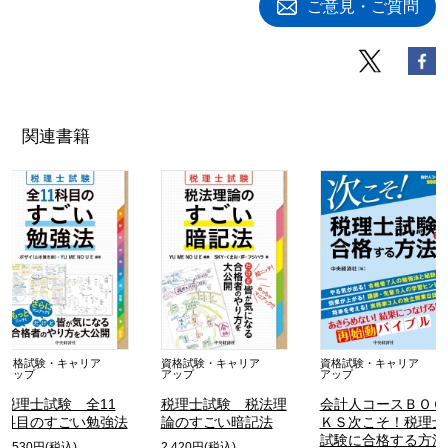
ご意見・ご質問
関連書籍
資格試験・キャリア
資格試験・キャリア
資格試験・キャリア
アップ
アップ
アップ
税理士試験 全11
税理士試験 税法理
会計人コースＢＯＯ
科目のすごい勉強法
論のすごい暗記法
ＫＳ次こそ！税理士
試験に合格する方法
2,530円(税込)
2,420円(税込)