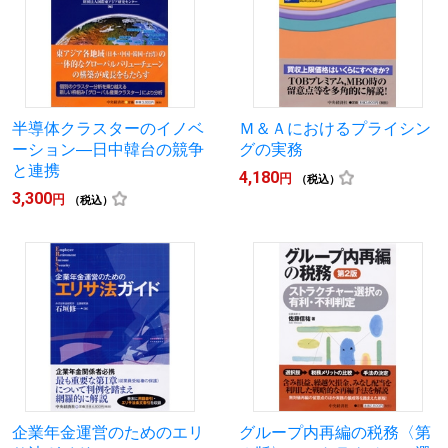
半導体クラスターのイノベ
Ｍ＆Ａにおけるプライシン
ーション―日中韓台の競争
グの実務
と連携
4,180
円
（税込）
3,300
円
（税込）
企業年金運営のためのエリ
グループ内再編の税務〈第