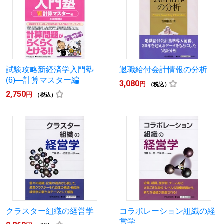
試験攻略新経済学入門塾
退職給付会計情報の分析
(6)―計算マスター編
3,080
円
（税込）
2,750
円
（税込）
クラスター組織の経営学
コラボレーション組織の経
営学