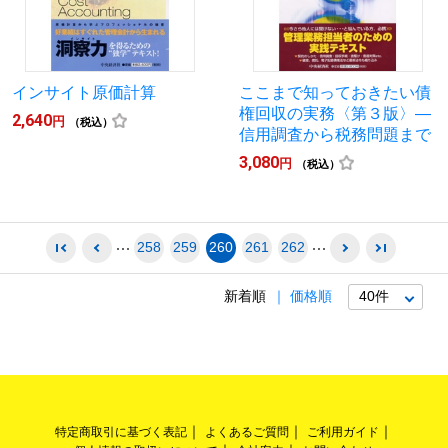
インサイト原価計算
ここまで知っておきたい債
権回収の実務〈第３版〉―
2,640
円
（税込）
信用調査から税務問題まで
3,080
円
（税込）
258
259
260
261
262
新着順
価格順
特定商取引に基づく表記
よくあるご質問
ご利用ガイド