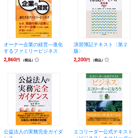
オーナー企業の経営―進化
演習簿記テキスト〈第２
するファミリービジネス
版〉
2,860
2,200
円
円
（税込）
（税込）
公益法人の実務完全ガイダ
エコリーダー公式テキスト