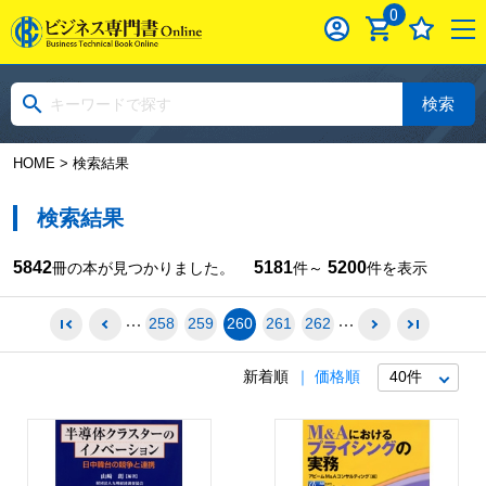
0
検索
HOME
> 検索結果
検索結果
5842
5181
5200
冊の本が見つかりました。
件～
件を表示
258
259
260
261
262
新着順
価格順