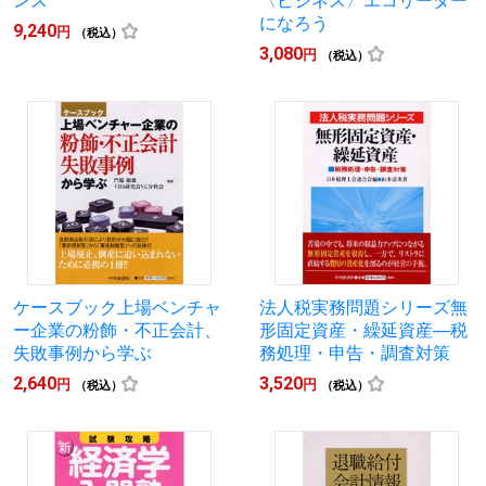
ンス
〈ビジネス〉エコリーダー
になろう
9,240
円
（税込）
3,080
円
（税込）
ケースブック上場ベンチャ
法人税実務問題シリーズ無
ー企業の粉飾・不正会計、
形固定資産・繰延資産―税
失敗事例から学ぶ
務処理・申告・調査対策
2,640
3,520
円
円
（税込）
（税込）