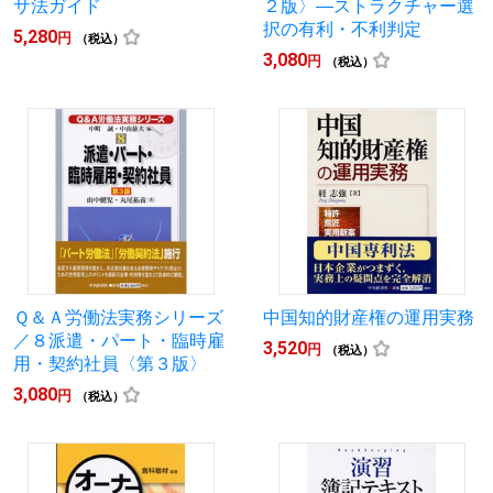
サ法ガイド
２版〉―ストラクチャー選
択の有利・不利判定
5,280
円
（税込）
3,080
円
（税込）
Ｑ＆Ａ労働法実務シリーズ
中国知的財産権の運用実務
／８派遣・パート・臨時雇
3,520
円
（税込）
用・契約社員〈第３版〉
3,080
円
（税込）