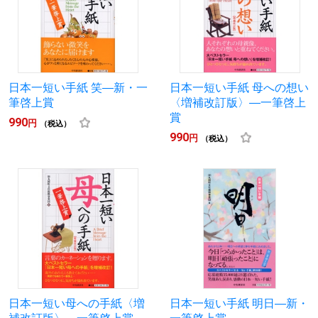
日本一短い手紙 笑―新・一
日本一短い手紙 母への想い
筆啓上賞
〈増補改訂版〉―一筆啓上
賞
990
円
（税込）
990
円
（税込）
日本一短い母への手紙〈増
日本一短い手紙 明日―新・