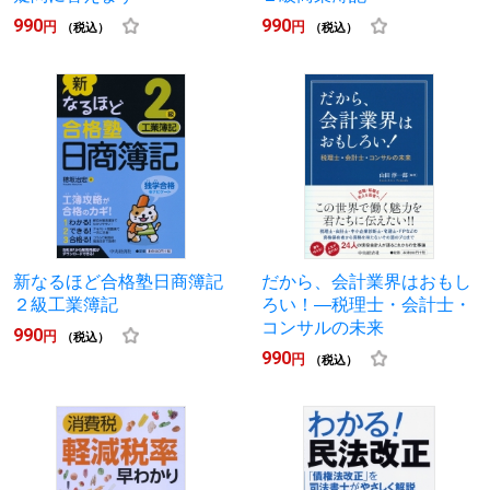
990
990
円
円
（税込）
（税込）
新なるほど合格塾日商簿記
だから、会計業界はおもし
２級工業簿記
ろい！―税理士・会計士・
コンサルの未来
990
円
（税込）
990
円
（税込）