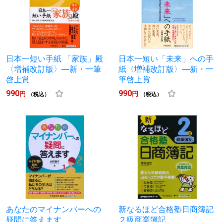
日本一短い手紙 「家族」殿
日本一短い「未来」への手
〈増補改訂版〉―新・一筆
紙〈増補改訂版〉―新・一
啓上賞
筆啓上賞
990
990
円
円
（税込）
（税込）
あなたのマイナンバーへの
新なるほど合格塾日商簿記
疑問に答えます
２級商業簿記