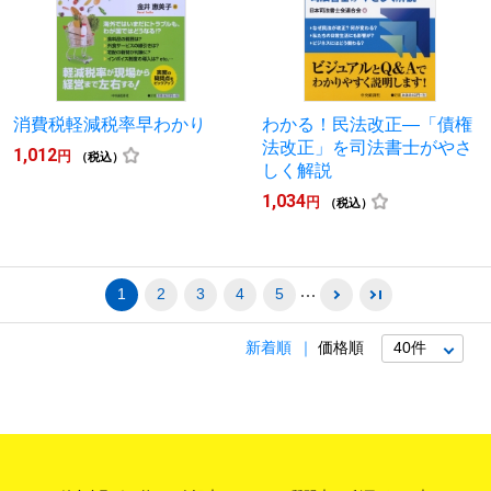
消費税軽減税率早わかり
わかる！民法改正―「債権
法改正」を司法書士がやさ
1,012
円
（税込）
しく解説
1,034
円
（税込）
1
2
3
4
5
新着順
価格順