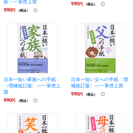
新・一筆啓上賞
990
円
（税込）
990
円
（税込）
日本一短い家族への手紙
日本一短い父への手紙〈増
〈増補改訂版〉―一筆啓上
補改訂版〉―一筆啓上賞
賞
990
円
（税込）
990
円
（税込）