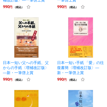
補改訂版〉―一筆啓上賞
一筆啓上賞
990
990
円
円
（税込）
（税込）
日本一短い父への手紙、父
日本一短い手紙 「愛」の往
からの手紙〈増補改訂版〉
復書簡〈増補改訂版〉―
―新・一筆啓上賞
新・一筆啓上賞
990
990
円
円
（税込）
（税込）