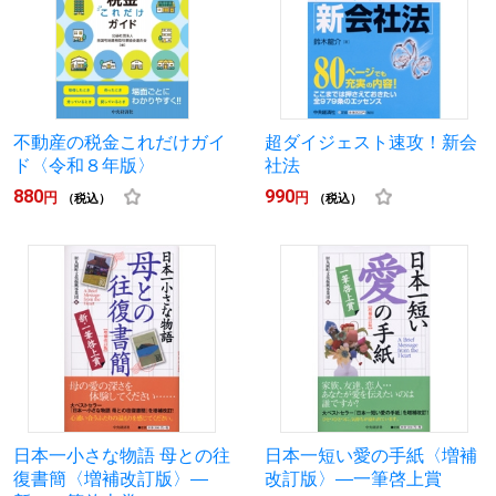
不動産の税金これだけガイ
超ダイジェスト速攻！新会
ド〈令和８年版〉
社法
880
990
円
円
（税込）
（税込）
日本一小さな物語 母との往
日本一短い愛の手紙〈増補
復書簡〈増補改訂版〉―
改訂版〉―一筆啓上賞