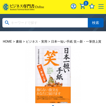
0
検索
HOME
>
書籍
>
ビジネス・実用
> 日本一短い手紙 笑―新・一筆啓上賞