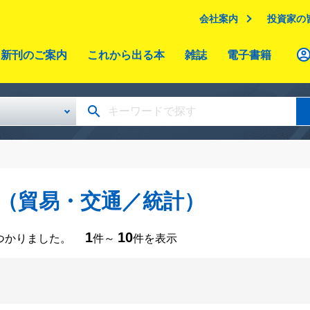
会社案内
投資家の
新刊のご案内
これから出る本
雑誌
電子書籍
（貿易・交通／統計）
1
10
つかりました。
件～
件を表示