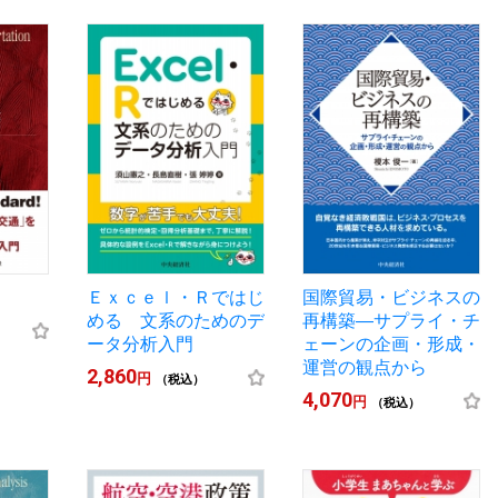
Ｅｘｃｅｌ・Ｒではじ
国際貿易・ビジネスの
める 文系のためのデ
再構築―サプライ・チ
ータ分析入門
ェーンの企画・形成・
運営の観点から
2,860
円
（税込）
4,070
円
（税込）