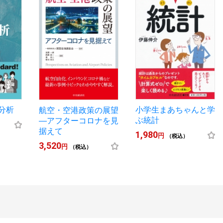
分析
小学生まあちゃんと学
航空・空港政策の展望
ぶ統計
―アフターコロナを見
据えて
1,980
円
（税込）
3,520
円
（税込）