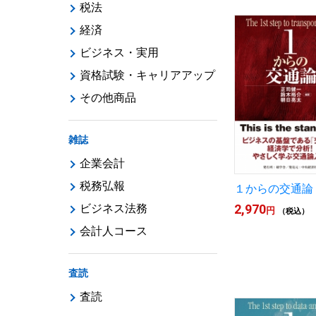
税法
経済
ビジネス・実用
資格試験・キャリアアップ
その他商品
雑誌
企業会計
税務弘報
１からの交通論
2,970
ビジネス法務
円
（税込）
会計人コース
査読
査読