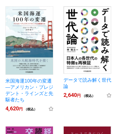
データで読み解く世代
米国海運100年の変遷
論
―アメリカン・プレジ
デント・ラインズと先
2,640
円
（税込）
駆者たち
4,620
円
（税込）