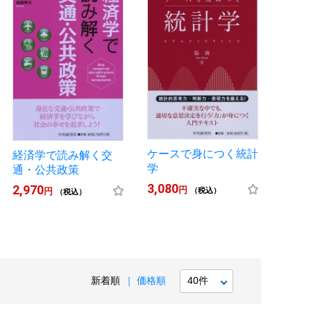
ケースで身につく統計
経済学で読み解く交
学
通・公共政策
3,080
2,970
円
円
（税込）
（税込）
新着順
価格順