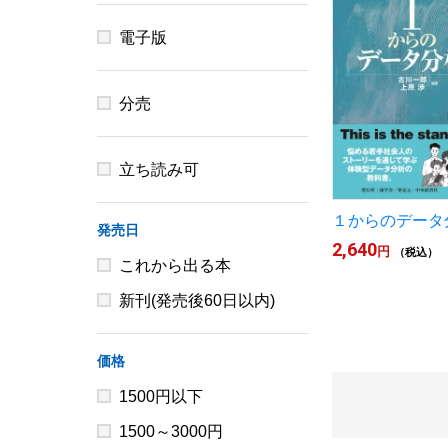
電子版
分売
立ち読み可
１からのデータ
発売日
2,640
円
（税込）
これから出る本
新刊(発売後60日以内)
価格
1500円以下
1500～3000円