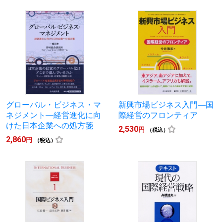
グローバル・ビジネス・マ
新興市場ビジネス入門―国
ネジメント―経営進化に向
際経営のフロンティア
けた日本企業への処方箋
2,530
円
（税込）
2,860
円
（税込）