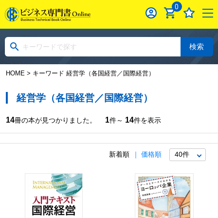
0
検索
HOME
> キーワード 経営学（各国経営／国際経営）
経営学（各国経営／国際経営）
14
1
14
冊の本が見つかりました。
件～
件を表示
新着順
価格順