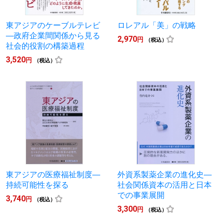
東アジアのケーブルテレビ
ロレアル「美」の戦略
―政府企業間関係から見る
2,970
円
（税込）
社会的役割の構築過程
3,520
円
（税込）
東アジアの医療福祉制度―
外資系製薬企業の進化史―
持続可能性を探る
社会関係資本の活用と日本
での事業展開
3,740
円
（税込）
3,300
円
（税込）