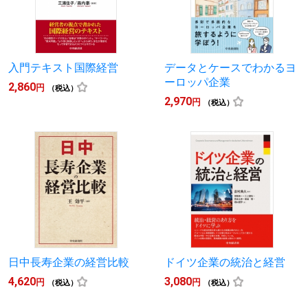
入門テキスト国際経営
データとケースでわかるヨ
ーロッパ企業
2,860
円
（税込）
2,970
円
（税込）
日中長寿企業の経営比較
ドイツ企業の統治と経営
4,620
3,080
円
円
（税込）
（税込）