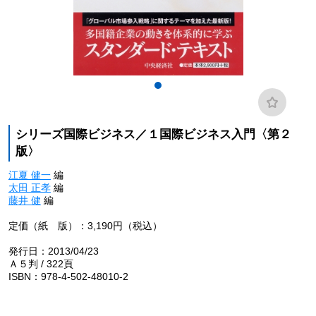
シリーズ国際ビジネス／１国際ビジネス入門〈第２
版〉
江夏 健一
編
太田 正孝
編
藤井 健
編
定価（紙 版）：3,190円（税込）
発行日：2013/04/23
Ａ５判 / 322頁
ISBN：978-4-502-48010-2