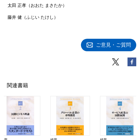
太田 正孝（おおた まさたか）
藤井 健（ふじい たけし）
ご意見・ご質問
関連書籍
経営
経営
経営