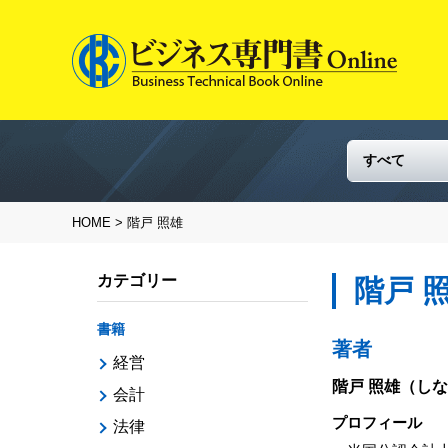
HOME
> 階戸 照雄
カテゴリー
階戸 
書籍
著者
経営
階戸 照雄
（しな
会計
プロフィール
法律