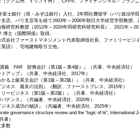
士（グアム州、イリノイ州）、CFP®、ファイナンシャル・プラン
003年富士銀行（現・みずほ銀行）入行。2年間社費留学（パリ政治学院CE
支店、パリ支店等を経て2003年～2006年朝日大学経営学部教授。20
報研究科教授（2012年～2020年同研究科研究科長）、2021年～2
大学 博士（国際関係）取得。
株式会社ファーストマネジメント代表取締役社長、ファミリービジ
（英語）、宅地建物取引士他。
集中講義 FAR 財務会計（第1版～第4版）』（共著、中央経済社）
トアップ』（共著、中央経済社、2017年）
わかる上級英文会計（第1版～第2版）』（共著、中央経済社）
ジネス 最良の法則』（翻訳、ファーストプレス、2015年）
ミリービジネス（第1版～第2版）』（共著、中央経済社）
バナンス』（共編著、中央経済社、2020年）
ジネス成功の秘訣』（共編著、中央経済社、2025年）
ate governance structure review and the "logic of Ié", International 
on（共著）
文多数