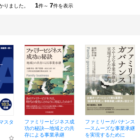
1
7
つかりました。
件～
件を表示
ファミリービジネス成
ファミリーガバナンス
マスタ
功の秘訣―地域との共
―スムーズな事業承継
存による事業承継
を実現するために