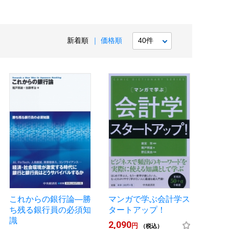
新着順
価格順
これからの銀行論―勝
マンガで学ぶ会計学ス
ち残る銀行員の必須知
タートアップ！
識
2,090
円
（税込）