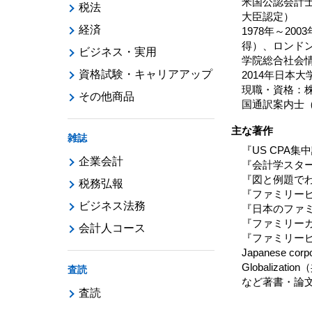
米国公認会計
税法
大臣認定）
経済
1978年～2
得）、ロンドン
ビジネス・実用
学院総合社会情
資格試験・キャリアアップ
2014年日本
現職・資格：
その他商品
国通訳案内士
主な著作
雑誌
『US CPA
企業会計
『会計学スター
『図と例題で
税務弘報
『ファミリービ
ビジネス法務
『日本のファ
『ファミリーガ
会計人コース
『ファミリービ
Japanese corpor
Globalizati
査読
など著書・論
査読