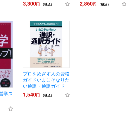
3,300
2,860
円
円
（税込）
（税込）
プロをめざす人の資格
ガイドいまこそなりた
い通訳・通訳ガイド
営学ス
1,540
円
（税込）