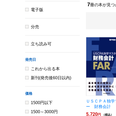
7
冊の本が見
電子版
分売
立ち読み可
発売日
これから出る本
新刊(発売後60日以内)
価格
ＵＳＣＰＡ独学
1500円以下
ー 財務会計
1500～3000円
5,720
円
（税込）