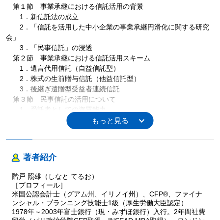
第１節 事業承継における信託活用の背景
1．新信託法の成立
2．「信託を活用した中小企業の事業承継円滑化に関する研究
会」
3．「民事信託」の浸透
第２節 事業承継における信託活用スキーム
1．遺言代用信託（自益信託型）
2．株式の生前贈与信託（他益信託型）
3．後継ぎ遺贈型受益者連続信託
第３節 民事信託の活用について
1．受託者としての資質能力
2．信託スキームの継続性の担保
3．専門家の活用
Column6-1 自社株式の信託を活用した社会貢献
Column6-2 事業承継税制の活用を検討する上での留意点
著者紹介
終 章
階戸 照雄（しなと てるお）
●PPPモデルに見るファミリービジネスのポイント
［プロフィール］
●日本社会の特徴である「イエ構造」に見る事業承継
米国公認会計士（グアム州、イリノイ州）、CFP®、ファイナ
●「三方よし」の精神を持ったファミリーガバナンス
ンシャル・プランニング技能士1級（厚生労働大臣認定）
1978年～2003年富士銀行（現・みずほ銀行）入行。2年間社費