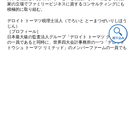
家の立場でファミリービジネスに資するコンサルティングにも
積極的に取り組む。
デロイト トーマツ税理士法人（でろいと とーまつぜいりしほう
じん）
［プロフィール］
日本最大級の監査法人グループ「デロイト トーマツ グループ」
の一員であると同時に、世界四大会計事務所の一つ「デロイト
トウシュ トーマツ リミテッド」のメンバーファームの一員でも
ある。国内外での豊富な実績を誇る税務サービスに加え、監
査・コンサルティング・ファイナンシャルアドバイザリー・法
務の領域でも総合的なサービスを提供する。ファミリーコンサ
ルティングはグローバルネットワークを活かしオーナーファミ
リー及びファミリービジネスに寄り添う「番頭さん」機能をワ
ンストップで揃え、世代を超えた家族と事業の成長と継承を支
援する。
www.deloitte.com/jp/family-consulting-jp
担当編集者コメント