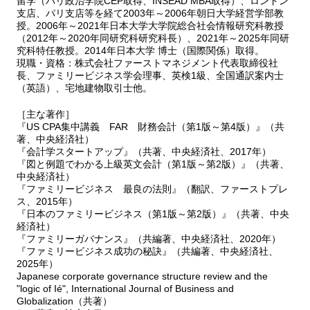
留学（パリ政治学院CEP取得、INSEAD MBA取得）、ロンドン
支店、パリ支店等を経て2003年～2006年朝日大学経営学部教
著者プロフィール
授。2006年～2021年日本大学大学院総合社会情報研究科教授
＜編著者紹介＞
（2012年～2020年同研究科研究科長）、2021年～2025年同研
階戸照雄（しなと・てるお）
究科特任教授。2014年日本大学 博士（国際関係）取得。
日本大学大学院総合社会情報研究科 教授。日本大学博士（国際関
現職・資格：株式会社ファーストマネジメント代表取締役社
長、ファミリービジネス学会理事、英検1級、全国通訳案内士
係）
（英語）、宅地建物取引士他。
1978年大阪外国語大学（現・大阪大学）卒業，富士銀行（現・みず
ほフィナンシャルグループ）入行。社費留学中，INSEAD MBA取
［主な著作］
得，2003年朝日大学経営学部教授，2006年日本大学大学院総合社
『US CPA集中講義 FAR 財務会計（第1版～第4版）』（共
会情報研究科教授，2012年同研究科長
著、中央経済社）
専攻：経営戦略，ファミリービジネス，財務会計主著：『ファミリ
『会計学スタートアップ』（共著、中央経済社、2017年）
ービジネス最良の法則』（翻訳）（2015，ファーストプレス），
『図と例題でわかる上級英文会計（第1版～第2版）』（共著、
中央経済社）
『日本のファミリービジネス 第1章（日本は世界一のファミリー
『ファミリービジネス 最良の法則』（翻訳、ファーストプレ
ビジネス大国）・第7章（ファミリービジネスのガバナンス）』
ス、2015年）
（2016，中央経済社），『これからの銀行論』（2019，中央経済
『日本のファミリービジネス（第1版～第2版）』（共著、中央
社）など
経済社）
連絡先：shinato.teruo@nihon-u.ac.jp
『ファミリーガバナンス』（共編著、中央経済社、2020年）
『ファミリービジネス成功の秘訣』（共編著、中央経済社、
2025年）
加藤孝治（かとう・こうじ）
Japanese corporate governance structure review and the
日本大学大学院総合社会情報研究科 教授。日本大学博士（総合社
"logic of Ié", International Journal of Business and
会文化）
Globalization（共著）
1988年京都大学経済学部卒業，日本興業銀行（現・みずほフィナン