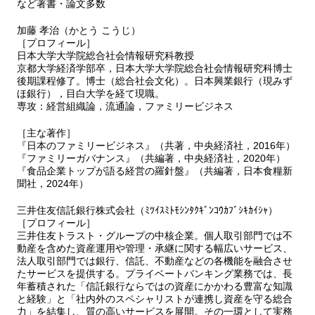
など著書・論文多数
シャルグループ）入行。在籍中に日本大学大学院総合社会情報研究
科博士後期課程修了。2015年目白大学経営学部教授，2019年日本
加藤 孝治（かとう こうじ）
［プロフィール］
大学大学院総合社会情報研究科教授
日本大学大学院総合社会情報研究科教授
専攻：流通論，経営組織論，ファミリービジネス
京都大学経済学部卒，日本大学大学院総合社会情報研究科博士
主著：『Next Marketを見据えた食品企業のグローバル戦略』
後期課程修了。博士（総合社会文化）。日本興業銀行（現みず
（2015，ぎょうせい），『ようこそ小売業の世界に─先人に学ぶ商
ほ銀行），目白大学を経て現職。
いのこころ─』
専攻：経営組織論，流通論，ファミリービジネス
（2015，商業界），『日本のファミリービジネス 第5章（ファミ
リーアントレプレナーの特性）』（2016，中央経済社）。『これか
［主な著作］
『日本のファミリービジネス』（共著，中央経済社，2016年）
らの銀行論』（2019，中央経済社）など
『ファミリーガバナンス』（共編著，中央経済社，2020年）
連絡先：kato.koji115@nihon-u.ac.jp
『食品企業トップが語る経営の羅針盤』（共編著，日本食糧新
聞社，2024年）
三井住友信託銀行株式会社（ﾐﾂｲｽﾐﾄﾓｼﾝﾀｸｷﾞﾝｺｳｶﾌﾞｼｷｶｲｼｬ）
［プロフィール］
三井住友トラスト・グループの中核企業。個人取引部門では不
動産を含めた資産運用や管理・承継に関する幅広いサービス、
法人取引部門では銀行、信託、不動産などの各機能を融合させ
たサービスを提供する。プライベートバンキング業務では、長
年蓄積された「信託銀行ならではの資産にかかわる豊富な知識
と経験」と「社内外のスペシャリストが連携し資産を守る総合
力」を結集し、質の高いサービスを展開。その一環として実務