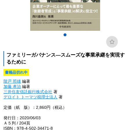
ファミリーガバナンス―スムーズな事業承継を実現す
るために
書籍品切れ中
階戸 照雄
編著
加藤 孝治
編著
三井住友信託銀行株式会社
著
デロイト トーマツ税理士法人
著
定価（紙 版）：2,860円（税込）
発行日：2020/06/03
Ａ５判 / 204頁
ISBN：978-4-502-34471-8