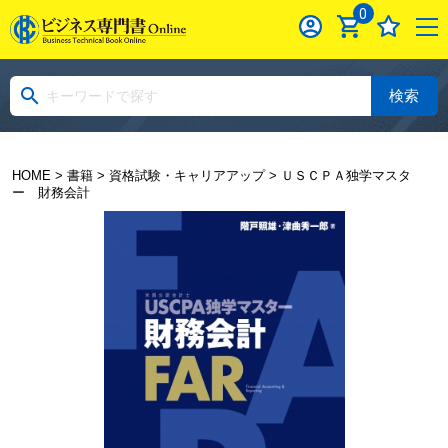
0
検索
HOME
>
書籍
>
資格試験・キャリアアップ
> ＵＳＣＰＡ独学マスタ
ー 財務会計