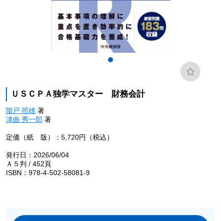
ＵＳＣＰＡ独学マスター 財務会計
階戸 照雄
著
津曲 秀一郎
著
定価（紙 版）：5,720円（税込）
発行日：2026/06/04
Ａ５判 / 452頁
ISBN：978-4-502-58081-9