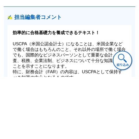
担当編集者コメント
効率的に合格基礎力を養成できるテキスト！
USCPA（米国公認会計士）になることは、米国企業など
で働く場合はもちろんのこと、それ以外の場所で働く場合
でも、国際的なビジネスパーソンとして重要な会計、監
査、税務、企業法制、ビジネスについて十分な知識がある
ことを示すことになります。
特に、財務会計（FAR）の内容は、USCPAとして保持す
べき知識の中心となるものです。
USCPAの試験は相当ハードなものですが、合格に必要な
ことをしっかりと学べば、確実に合格点に到達できます。
仕事をしながら勉強し、合格している方もたくさんいま
す。
時間がない中で早期に合格するために重要なことは、基本
的な問題の徹底的な理解です。
そのために、本書では、米国財務会計の基本の理解に重点
を置き、FARに合格するために最低限必要とされることを
カバーしています。