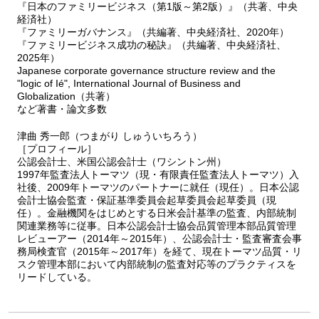
『日本のファミリービジネス（第1版～第2版）』（共著、中央
経済社）
『ファミリーガバナンス』（共編著、中央経済社、2020年）
『ファミリービジネス成功の秘訣』（共編著、中央経済社、
2025年）
Japanese corporate governance structure review and the
"logic of Ié", International Journal of Business and
Globalization（共著）
など著書・論文多数
津曲 秀一郎（つまがり しゅういちろう）
［プロフィール］
公認会計士、米国公認会計士（ワシントン州）
1997年監査法人トーマツ（現・有限責任監査法人トーマツ）入
社後、2009年トーマツのパートナーに就任（現任）。日本公認
会計士協会監査・保証基準委員会起草委員会起草委員（現
任）。金融機関をはじめとする日米会計基準の監査、内部統制
関連業務等に従事。日本公認会計士協会品質管理本部品質管理
レビューアー（2014年～2015年）、公認会計士・監査審査会事
務局検査官（2015年～2017年）を経て、現在トーマツ品質・リ
スク管理本部において内部統制の監査対応等のプラクティスを
リードしている。