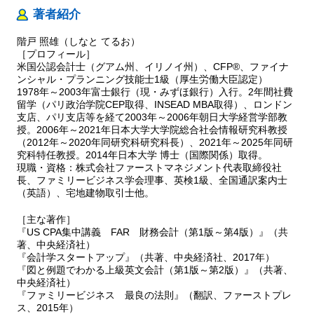
著者紹介
階戸 照雄（しなと てるお）
［プロフィール］
米国公認会計士（グアム州、イリノイ州）、CFP®、ファイナ
ンシャル・プランニング技能士1級（厚生労働大臣認定）
1978年～2003年富士銀行（現・みずほ銀行）入行。2年間社費
留学（パリ政治学院CEP取得、INSEAD MBA取得）、ロンドン
支店、パリ支店等を経て2003年～2006年朝日大学経営学部教
授。2006年～2021年日本大学大学院総合社会情報研究科教授
（2012年～2020年同研究科研究科長）、2021年～2025年同研
究科特任教授。2014年日本大学 博士（国際関係）取得。
現職・資格：株式会社ファーストマネジメント代表取締役社
長、ファミリービジネス学会理事、英検1級、全国通訳案内士
（英語）、宅地建物取引士他。
［主な著作］
『US CPA集中講義 FAR 財務会計（第1版～第4版）』（共
著、中央経済社）
『会計学スタートアップ』（共著、中央経済社、2017年）
『図と例題でわかる上級英文会計（第1版～第2版）』（共著、
中央経済社）
『ファミリービジネス 最良の法則』（翻訳、ファーストプレ
ス、2015年）