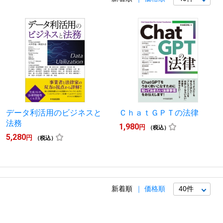
データ利活用のビジネスと
ＣｈａｔＧＰＴの法律
法務
1,980
円
（税込）
5,280
円
（税込）
新着順
価格順