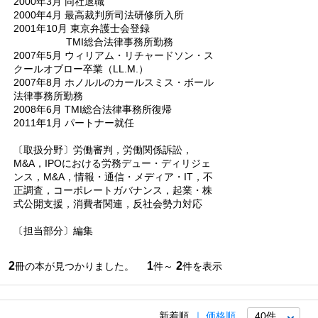
2000年3月 同社退職
2000年4月 最高裁判所司法研修所入所
2001年10月 東京弁護士会登録
TMI総合法律事務所勤務
2007年5月 ウィリアム・リチャードソン・ス
クールオブロー卒業（LL.M.）
2007年8月 ホノルルのカールスミス・ボール
法律事務所勤務
2008年6月 TMI総合法律事務所復帰
2011年1月 パートナー就任
〔取扱分野〕労働審判，労働関係訴訟，
M&A，IPOにおける労務デュー・ディリジェ
ンス，M&A，情報・通信・メディア・IT，不
正調査，コーポレートガバナンス，起業・株
式公開支援，消費者関連，反社会勢力対応
〔担当部分〕編集
2
1
2
冊の本が見つかりました。
件～
件を表示
新着順
価格順