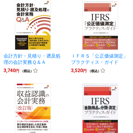
会計方針・見積り・遡及処
ＩＦＲＳ「公正価値測定」
理の会計実務Ｑ＆Ａ
プラクティス・ガイド
3,740
3,520
円
円
（税込）
（税込）