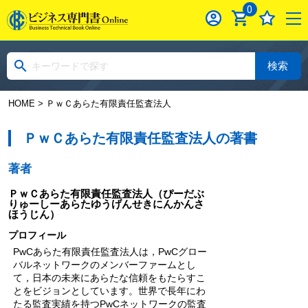
0
検索
HOME
> ＰｗＣあらた有限責任監査法人
ＰｗＣあらた有限責任監査法人の著書
著者
ＰｗＣあらた有限責任監査法人
（ぴーだぶ
りゅーしーあらたゆうげんせきにんかんさ
ほうじん）
プロフィール
PwCあらた有限責任監査法人は，PwCグロー
バルネットワークのメンバーファームとし
て，日本の未来にあらたな信頼をもたらすこ
とをビジョンとしています。世界で長年にわ
たる監査実績を持つPwCネットワークの監査