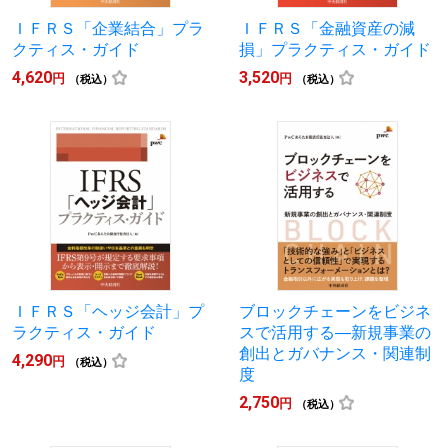
ＩＦＲＳ「企業結合」プラ
ＩＦＲＳ「金融資産の減
クティス・ガイド
損」プラクティス・ガイド
4,620
3,520
円
円
（税込）
（税込）
ＩＦＲＳ「ヘッジ会計」プ
ブロックチェーンをビジネ
ラクティス・ガイド
スで活用する―新規事業の
創出とガバナンス・関連制
4,290
円
（税込）
度
2,750
円
（税込）