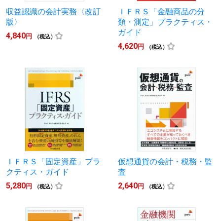
収益認識の会計実務〈改訂
ＩＦＲＳ「金融商品の分
版〉
類・測定」プラクティス・
ガイド
4,840
円
（税込）
4,620
円
（税込）
ＩＦＲＳ「固定資産」プラ
仮想通貨の会計・税務・監
クティス・ガイド
査
5,280
2,640
円
円
（税込）
（税込）