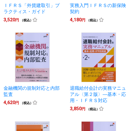
ＩＦＲＳ「外貨建取引」プ
実務入門ＩＦＲＳの新保険
ラクティス・ガイド
契約
3,520
4,180
円
円
（税込）
（税込）
金融機関の規制対応と内部
退職給付会計の実務マニュ
監査
アル〈第２版〉―基本・応
用・ＩＦＲＳ対応
4,620
円
（税込）
3,850
円
（税込）