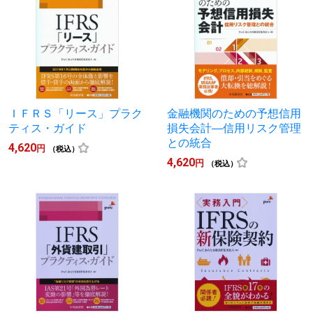
ＩＦＲＳ「リース」プラク
金融機関のための予想信用
ティス・ガイド
損失会計―信用リスク管理
との統合
4,620
円
（税込）
4,620
円
（税込）