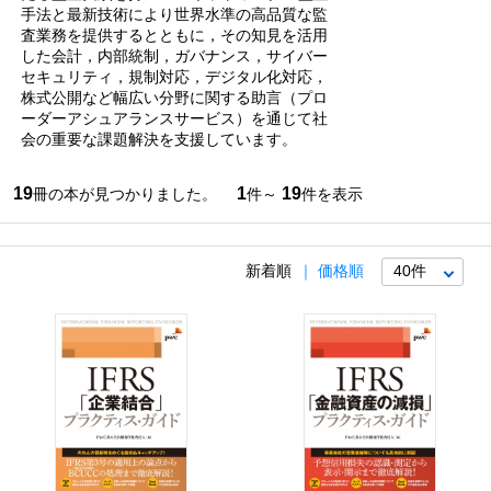
手法と最新技術により世界水準の高品質な監
査業務を提供するとともに，その知見を活用
した会計，内部統制，ガバナンス，サイバー
セキュリティ，規制対応，デジタル化対応，
株式公開など幅広い分野に関する助言（プロ
ーダーアシュアランスサービス）を通じて社
会の重要な課題解決を支援しています。
19
1
19
冊の本が見つかりました。
件～
件を表示
新着順
価格順