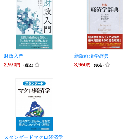
財政入門
新版経済学辞典
2,970
3,960
円
円
（税込）
（税込）
スタンダードマクロ経済学