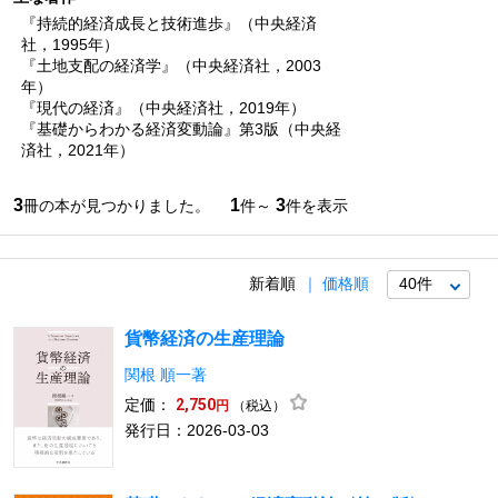
『持続的経済成長と技術進歩』（中央経済
社，1995年）
『土地支配の経済学』（中央経済社，2003
年）
『現代の経済』（中央経済社，2019年）
『基礎からわかる経済変動論』第3版（中央経
済社，2021年）
3
1
3
冊の本が見つかりました。
件～
件を表示
新着順
価格順
貨幣経済の生産理論
関根 順一著
定価：
2,750
（税込）
円
発行日：2026-03-03