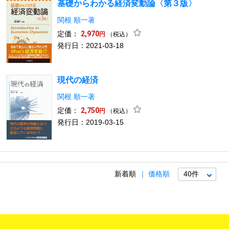
基礎からわかる経済変動論〈第３版〉
関根 順一著
定価：
2,970
（税込）
円
発行日：2021-03-18
現代の経済
関根 順一著
定価：
2,750
（税込）
円
発行日：2019-03-15
新着順
価格順