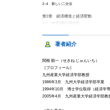
2‒4 新しい二分法
第3章 経済構造と経済変動
3‒1 経済活動の諸前提
3‒2 近代社会の成立
3‒3 経済活動の諸結果
著者紹介
第4章 近代社会の技術的制度的諸条
4‒1 近代社会の経済構造
4‒2 技術的諸条件
関根 順一（せきね じゅんいち）
4‒3 制度的諸条件
［プロフィール］
九州産業大学経済学部教授
第5章 工業製品の生産
1986年3月 九州大学経済学部卒業
5‒1 生産に関する諸決定
1994年10月 博士学位取得（経済学
5‒2 生産組織の編成
2005年4月 九州産業大学経済学部
5‒3 工業生産の時間構造
5‒4 機械設備の設置