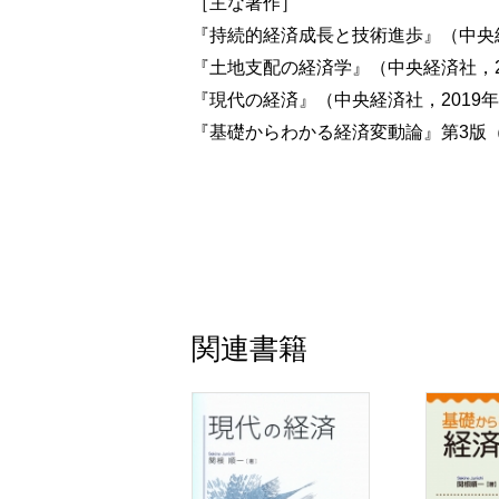
［主な著作］
第6章 短期の供給関数
『持続的経済成長と技術進歩』（中央経
6‒1 長期と短期
『土地支配の経済学』（中央経済社，2
6‒2 企業利潤の最大
『現代の経済』（中央経済社，2019
6‒3 企業の貨幣利潤
『基礎からわかる経済変動論』第3版（
6‒4 短期の供給関数
第7章 有効需要の原理
7‒1 生産活動の状況
7‒2 財と貨幣の交換
7‒3 需要制約
関連書籍
第8章 純粋交換経済
8‒1 消費需要
8‒2 初期時点の資産保有
8‒3 消費者の資産選択
8‒4 貨幣の資産評価関数
8‒5 需要関数