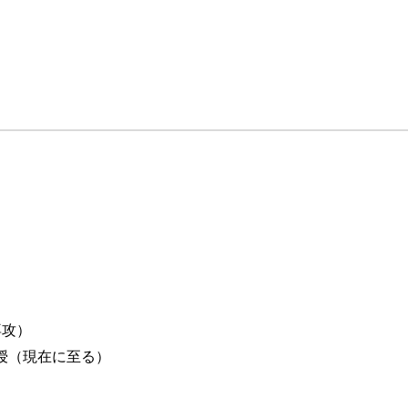
件
専攻）
教授（現在に至る）