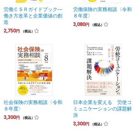
労働ＣＳＲガイドブック―
労働保険の実務相談〈令和
働き方改革と企業価値の創
８年度〉
造
3,080
円
（税込）
2,750
円
（税込）
社会保険の実務相談〈令和
日本企業を変える 労使コ
８年度〉
ミュニケーションの課題解
決
3,300
円
（税込）
3,300
円
（税込）