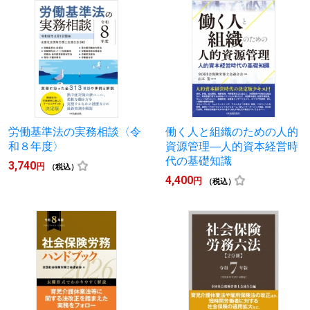
労働基準法の実務相談〈令
働く人と組織のための人的
和８年度〉
資源管理―人的資本経営時
代の基礎知識
3,740
円
（税込）
4,400
円
（税込）