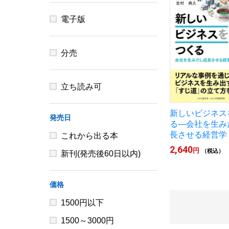
電子版
分売
立ち読み可
新しいビジネス
発売日
る―会社を生み
長させる経営学
これから出る本
2,640
円
（税込）
新刊(発売後60日以内)
価格
1500円以下
1500～3000円