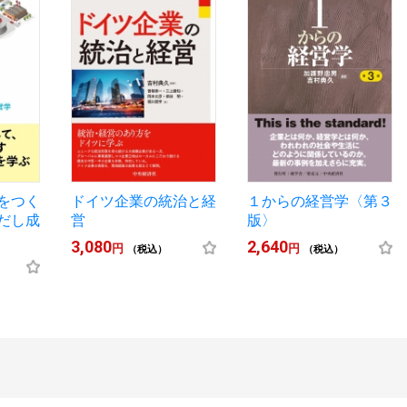
をつく
ドイツ企業の統治と経
１からの経営学〈第３
だし成
営
版〉
3,080
2,640
円
円
（税込）
（税込）