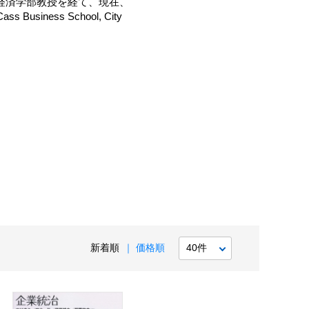
学経済学部教授を経て、現在、
ess School, City
新着順
価格順