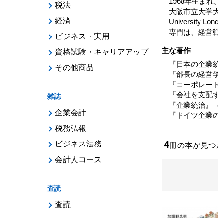
1968年生
税法
大阪市立大学大学院
経済
Universit
専門は、経営
ビジネス・実用
主な著作
資格試験・キャリアアップ
『日本の企業統
その他商品
『部長の経営学
『コーポレート
『会社を支配す
雑誌
『企業統治』（
企業会計
『ドイツ企業の
税務弘報
4
ビジネス法務
冊の本が見
会計人コース
査読
査読