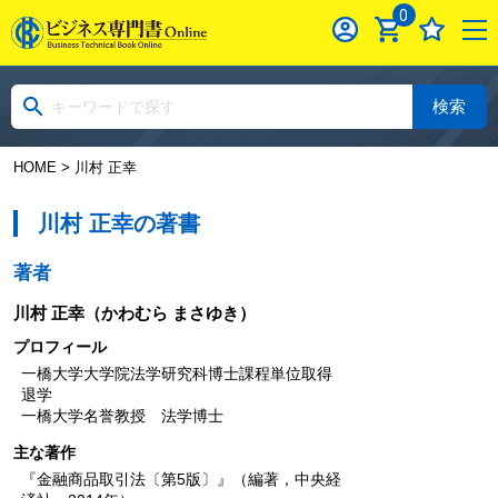
0
検索
HOME
> 川村 正幸
川村 正幸の著書
著者
川村 正幸
（かわむら まさゆき）
プロフィール
一橋大学大学院法学研究科博士課程単位取得
退学
一橋大学名誉教授 法学博士
主な著作
『金融商品取引法〔第5版〕』（編著，中央経