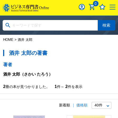
0
検索
HOME
> 酒井 太郎
酒井 太郎の著書
著者
酒井 太郎
（さかい たろう）
2
1
2
冊の本が見つかりました。
件～
件を表示
新着順
価格順