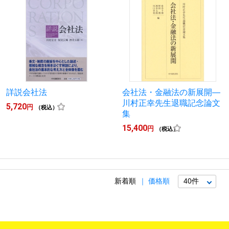
詳説会社法
会社法・金融法の新展開―
川村正幸先生退職記念論文
5,720
円
（税込）
集
15,400
円
（税込）
新着順
価格順