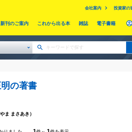
会社案内
投資家の
新刊のご案内
これから出る本
雑誌
電子書籍
正明の著書
やま まさあき）
1
1
つかりました。
件～
件を表示