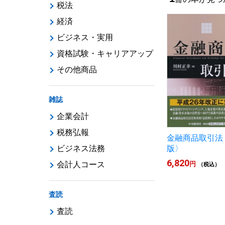
税法
経済
ビジネス・実用
資格試験・キャリアアップ
その他商品
雑誌
企業会計
税務弘報
金融商品取引法
ビジネス法務
版〉
6,820
会計人コース
円
（税込）
査読
査読