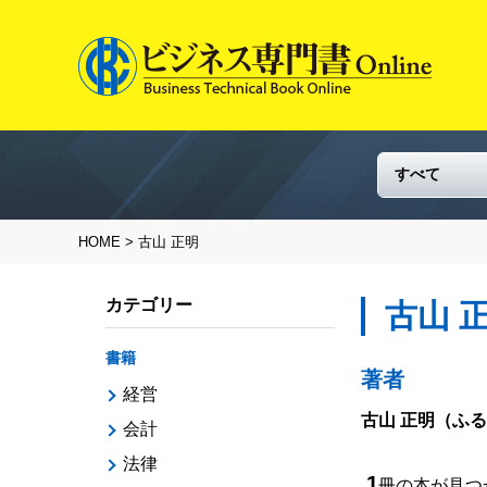
HOME
> 古山 正明
カテゴリー
古山 
書籍
著者
経営
古山 正明
（ふる
会計
法律
1
冊の本が見