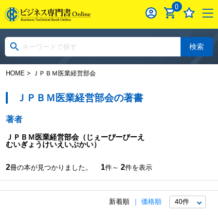
0
検索
HOME
> ＪＰＢＭ医業経営部会
ＪＰＢＭ医業経営部会の著書
著者
ＪＰＢＭ医業経営部会
（じぇーぴーびーえ
むいぎょうけいえいぶかい）
2
1
2
冊の本が見つかりました。
件～
件を表示
新着順
価格順