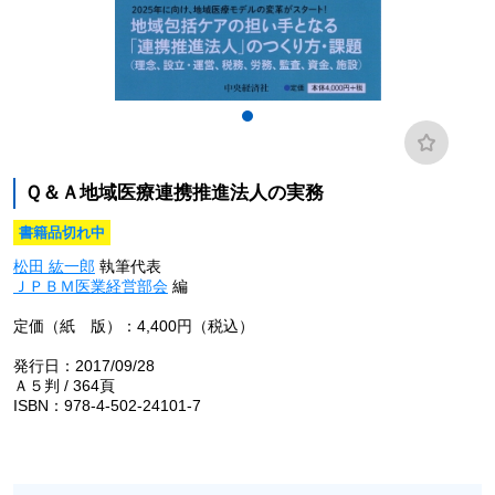
Ｑ＆Ａ地域医療連携推進法人の実務
書籍品切れ中
松田 紘一郎
執筆代表
ＪＰＢＭ医業経営部会
編
定価（紙 版）：4,400円（税込）
発行日：2017/09/28
Ａ５判 / 364頁
ISBN：978-4-502-24101-7