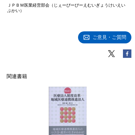
ＪＰＢＭ医業経営部会（じぇーぴーびーえむいぎょうけいえい
ぶかい）
ご意見・ご質問
関連書籍