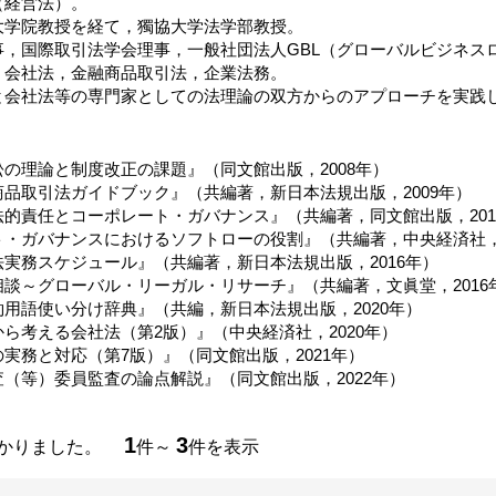
（経営法）。
大学院教授を経て，獨協大学法学部教授。
事，国際取引法学会理事，一般社団法人GBL（グローバルビジネス
・会社法，金融商品取引法，企業法務。
と会社法等の専門家としての法理論の双方からのアプローチを実践
の理論と制度改正の課題』（同文館出版，2008年）
品取引法ガイドブック』（共編著，新日本法規出版，2009年）
的責任とコーポレート・ガバナンス』（共編著，同文館出版，201
・ガバナンスにおけるソフトローの役割』（共編著，中央経済社，2
実務スケジュール』（共編著，新日本法規出版，2016年）
談～グローバル・リーガル・リサーチ』（共編著，文眞堂，2016
用語使い分け辞典』（共編，新日本法規出版，2020年）
ら考える会社法（第2版）』（中央経済社，2020年）
実務と対応（第7版）』（同文館出版，2021年）
（等）委員監査の論点解説』（同文館出版，2022年）
1
3
つかりました。
件～
件を表示