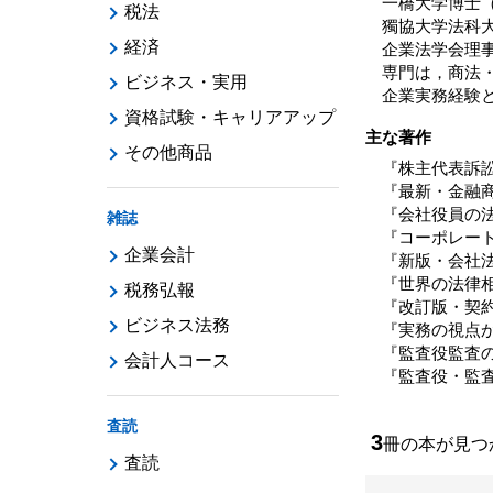
一橋大学博士
税法
獨協大学法科
経済
企業法学会理
専門は，商法
ビジネス・実用
企業実務経験
資格試験・キャリアアップ
主な著作
その他商品
『株主代表訴訟
『最新・金融商
『会社役員の法
雑誌
『コーポレート
企業会計
『新版・会社法
『世界の法律相
税務弘報
『改訂版・契約
ビジネス法務
『実務の視点か
『監査役監査の
会計人コース
『監査役・監査
査読
3
冊の本が見
査読