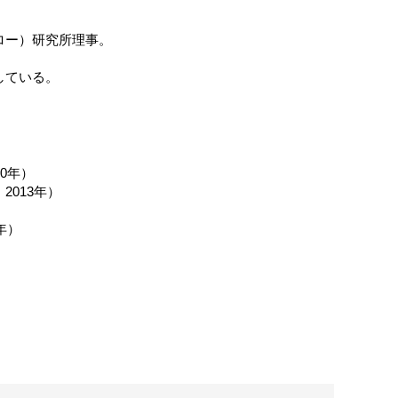
ロー）研究所理事。
している。
0年）
013年）
年）