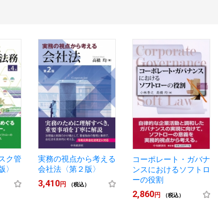
スク管
実務の視点から考える
コーポレート・ガバナ
版〉
会社法〈第２版〉
ンスにおけるソフトロ
ーの役割
3,410
円
（税込）
2,860
円
（税込）