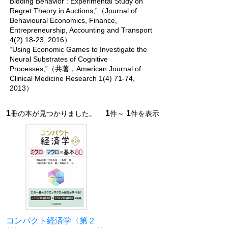
Bidding Behavior : Experimental Study on
Regret Theory in Auctions,”（Journal of
Behavioural Economics, Finance,
Entrepreneurship, Accounting and Transport
4(2) 18-23, 2016）
“Using Economic Games to Investigate the
Neural Substrates of Cognitive
Processes,”（共著，American Journal of
Clinical Medicine Research 1(4) 71-74,
2013）
1
1
1
冊の本が見つかりました。
件～
件を表示
コンパクト経済学〈第２