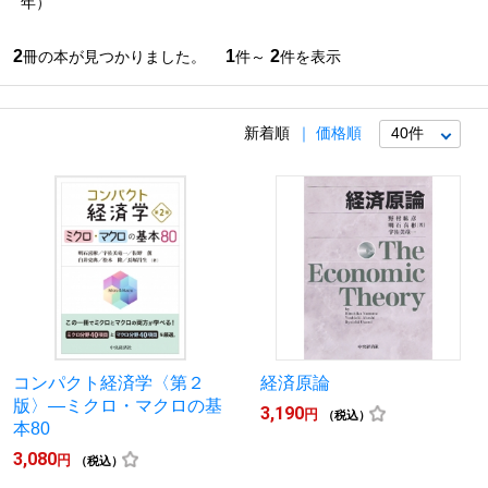
年）
2
1
2
冊の本が見つかりました。
件～
件を表示
新着順
価格順
コンパクト経済学〈第２
経済原論
版〉―ミクロ・マクロの基
3,190
円
（税込）
本80
3,080
円
（税込）