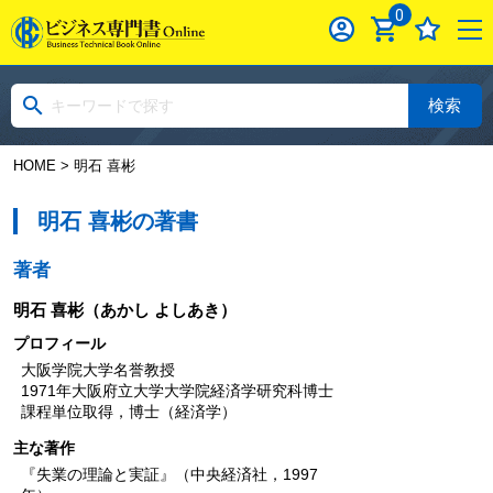
0
検索
HOME
> 明石 喜彬
明石 喜彬の著書
著者
明石 喜彬
（あかし よしあき）
プロフィール
大阪学院大学名誉教授
1971年大阪府立大学大学院経済学研究科博士
課程単位取得，博士（経済学）
主な著作
『失業の理論と実証』（中央経済社，1997