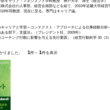
学部キャリア・マネジメント学科教授 神戸大学 博士（経営学）
業株式会社の人事部、経営企画部などを経て、2010年近畿大学経
018年同教授、現在に至る。専門はキャリア論。
のキャリアと学習―コンテクスト・アプローチによる仕事経験分析―』
ある部下」支援法』（プレジデント社、2009年）
コーチング行動に影響を与える先行要因」（経営行動科学 30（3）、15
1
1
つかりました。
件～
件を表示