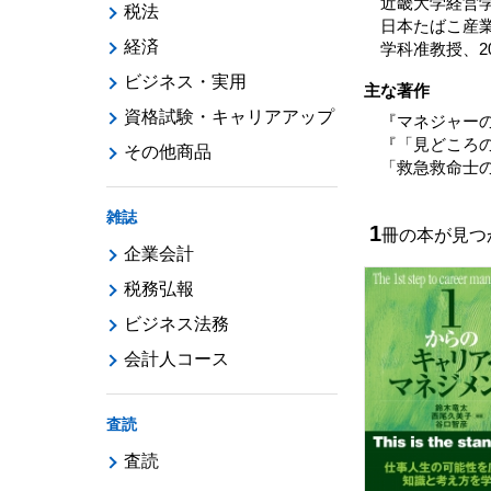
近畿大学経営
税法
日本たばこ産
経済
学科准教授、2
ビジネス・実用
主な著作
資格試験・キャリアアップ
『マネジャー
『「見どころの
その他商品
「救急救命士の
雑誌
1
冊の本が見
企業会計
税務弘報
ビジネス法務
会計人コース
査読
査読