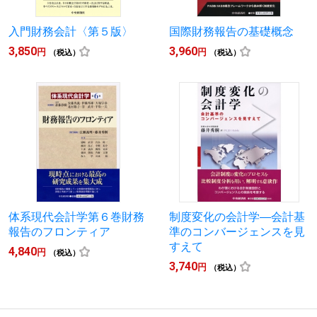
入門財務会計〈第５版〉
国際財務報告の基礎概念
3,850
3,960
円
円
（税込）
（税込）
体系現代会計学第６巻財務
制度変化の会計学―会計基
報告のフロンティア
準のコンバージェンスを見
すえて
4,840
円
（税込）
3,740
円
（税込）