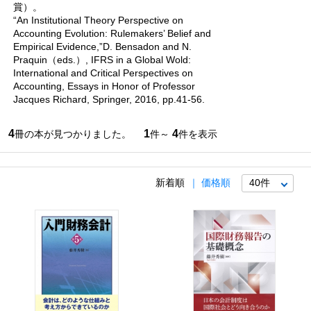
賞）。
“An Institutional Theory Perspective on
Accounting Evolution: Rulemakers’ Belief and
Empirical Evidence,”D. Bensadon and N.
Praquin（eds.）, IFRS in a Global Wold:
International and Critical Perspectives on
Accounting, Essays in Honor of Professor
Jacques Richard, Springer, 2016, pp.41-56.
4
1
4
冊の本が見つかりました。
件～
件を表示
新着順
価格順