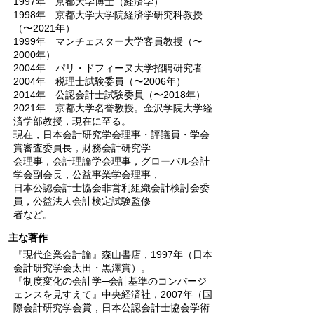
1997年 京都大学博士（経済学）
1998年 京都大学大学院経済学研究科教授
（〜2021年）
1999年 マンチェスター大学客員教授（〜
2000年）
2004年 パリ・ドフィーヌ大学招聘研究者
2004年 税理士試験委員（〜2006年）
2014年 公認会計士試験委員（〜2018年）
2021年 京都大学名誉教授。金沢学院大学経
済学部教授，現在に至る。
現在，日本会計研究学会理事・評議員・学会
賞審査委員長，財務会計研究学
会理事，会計理論学会理事，グローバル会計
学会副会長，公益事業学会理事，
日本公認会計士協会非営利組織会計検討会委
員，公益法人会計検定試験監修
者など。
主な著作
『現代企業会計論』森山書店，1997年（日本
会計研究学会太田・黒澤賞）。
『制度変化の会計学─会計基準のコンバージ
ェンスを見すえて』中央経済社，2007年（国
際会計研究学会賞，日本公認会計士協会学術