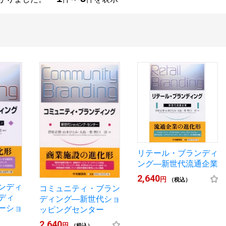
リテール・ブランディ
ング―新世代流通企業
2,640
円
（税込）
ンディ
コミュニティ・ブラン
ディ
ディング―新世代ショ
ーショ
ッピングセンター
2,640
円
（税込）