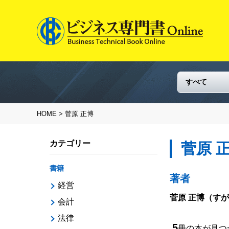
HOME
> 菅原 正博
カテゴリー
菅原 
書籍
著者
経営
菅原 正博
（すが
会計
法律
5
冊の本が見