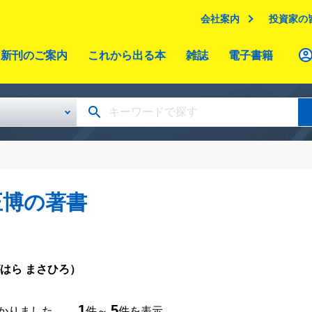
会社案内
投資家の
新刊のご案内
これから出る本
雑誌
電子書籍
正博の著書
はら まさひろ）
1
5
つかりました。
件～
件を表示