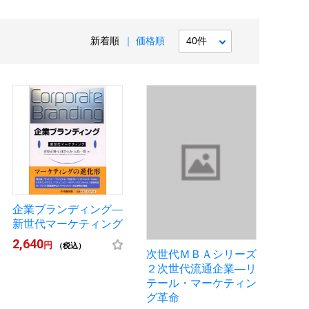
新着順
価格順
企業ブランディング―
新世代マーケティング
2,640
円
（税込）
次世代ＭＢＡシリーズ
２次世代流通企業―リ
テール・マーケティン
グ革命