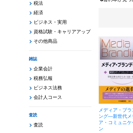
税法
経済
ビジネス・実用
資格試験・キャリアアップ
その他商品
雑誌
企業会計
税務弘報
ビジネス法務
会計人コース
メディア・ブラ
査読
ング―新世代メ
ア・コミュニケ
査読
ン